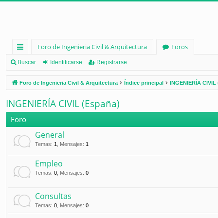
Foro de Ingenieria Civil & Arquitectura
Foros
nl
Buscar
Identificarse
Registrarse
ac
Foro de Ingenieria Civil & Arquitectura
Índice principal
INGENIERÍA CIVIL 
es
INGENIERÍA CIVIL (España)
rá
Foro
pi
General
d
Temas
:
1
,
Mensajes
:
1
os
Empleo
Temas
:
0
,
Mensajes
:
0
Consultas
Temas
:
0
,
Mensajes
:
0