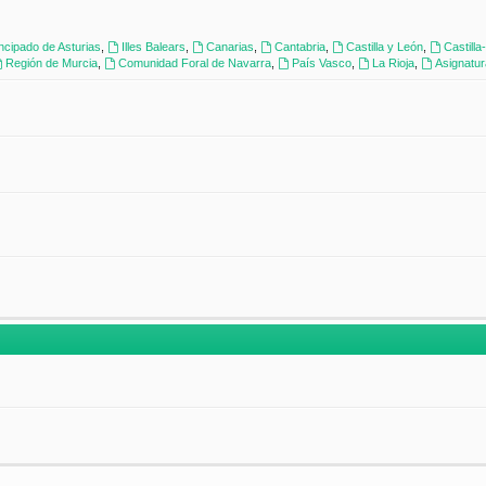
incipado de Asturias
,
Illes Balears
,
Canarias
,
Cantabria
,
Castilla y León
,
Castill
Región de Murcia
,
Comunidad Foral de Navarra
,
País Vasco
,
La Rioja
,
Asignatu