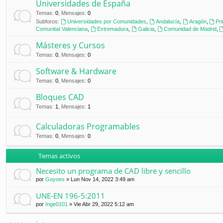
Universidades de España
Temas
:
0
,
Mensajes
:
0
Subforos:
Universidades por Comunidades
,
Andalucía
,
Aragón
,
Pr
Comunitat Valenciana
,
Extremadura
,
Galicia
,
Comunidad de Madrid
,
Másteres y Cursos
Temas
:
0
,
Mensajes
:
0
Software & Hardware
Temas
:
0
,
Mensajes
:
0
Bloques CAD
Temas
:
1
,
Mensajes
:
1
Calculadoras Programables
Temas
:
0
,
Mensajes
:
0
Temas activos
Necesito un programa de CAD libre y sencillo
por
Goyoes
»
Lun Nov 14, 2022 3:49 am
UNE-EN 196-5:2011
por
Inge0101
»
Vie Abr 29, 2022 5:12 am