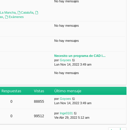
No hay mensajes
n
s
a
a-La Mancha
,
Cataluña
,
j
ras
,
Exámenes
e
No hay mensajes
No hay mensajes
Necesito un programa de CAD l…
V
por
Goyoes
e
Lun Nov 14, 2022 3:49 am
r
No hay mensajes
ú
l
t
i
Respuestas
Vistas
Último mensaje
m
o
por
Goyoes
m
0
88855
Lun Nov 14, 2022 3:49 am
e
n
s
por
Inge0101
0
99512
a
Vie Abr 29, 2022 5:12 am
j
e