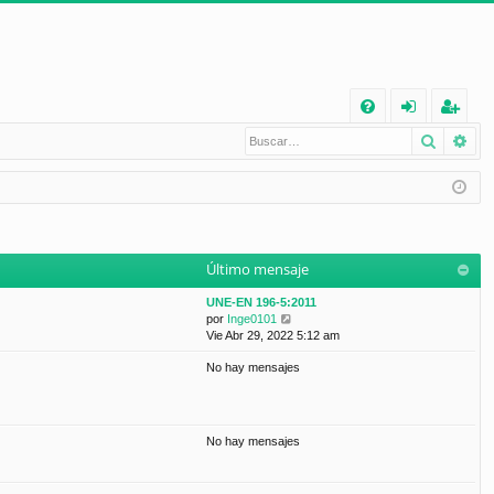
E
Buscar
Bú
FA
de
eg
Q
nt
ist
ifi
ra
ca
rs
Último mensaje
rs
e
UNE-EN 196-5:2011
e
V
por
Inge0101
e
Vie Abr 29, 2022 5:12 am
r
No hay mensajes
ú
l
t
i
m
No hay mensajes
o
m
e