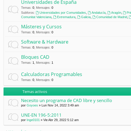
Universidades de España
Temas
:
0
,
Mensajes
:
0
Subforos:
Universidades por Comunidades
,
Andalucía
,
Aragón
,
Pr
Comunitat Valenciana
,
Extremadura
,
Galicia
,
Comunidad de Madrid
,
Másteres y Cursos
Temas
:
0
,
Mensajes
:
0
Software & Hardware
Temas
:
0
,
Mensajes
:
0
Bloques CAD
Temas
:
1
,
Mensajes
:
1
Calculadoras Programables
Temas
:
0
,
Mensajes
:
0
Temas activos
Necesito un programa de CAD libre y sencillo
por
Goyoes
»
Lun Nov 14, 2022 3:49 am
UNE-EN 196-5:2011
por
Inge0101
»
Vie Abr 29, 2022 5:12 am