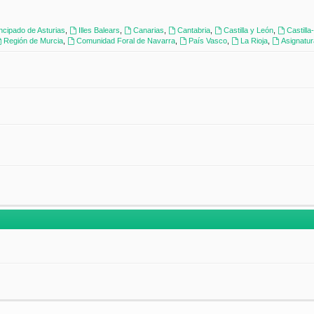
incipado de Asturias
,
Illes Balears
,
Canarias
,
Cantabria
,
Castilla y León
,
Castill
Región de Murcia
,
Comunidad Foral de Navarra
,
País Vasco
,
La Rioja
,
Asignatu