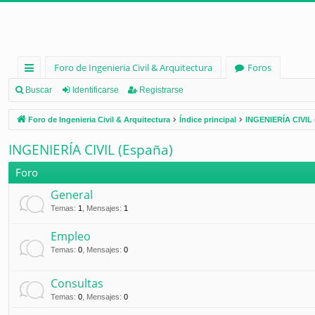
Foro de Ingenieria Civil & Arquitectura
Foros
nl
Buscar
Identificarse
Registrarse
ac
Foro de Ingenieria Civil & Arquitectura
Índice principal
INGENIERÍA CIVIL 
es
INGENIERÍA CIVIL (España)
rá
Foro
pi
General
d
Temas
:
1
,
Mensajes
:
1
os
Empleo
Temas
:
0
,
Mensajes
:
0
Consultas
Temas
:
0
,
Mensajes
:
0