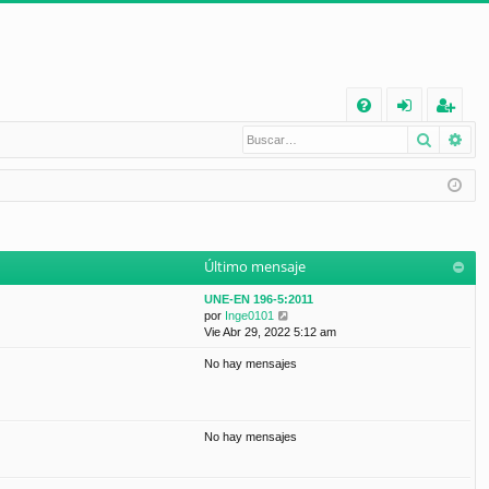
E
Buscar
Bú
FA
de
eg
Q
nt
ist
ifi
ra
ca
rs
Último mensaje
rs
e
UNE-EN 196-5:2011
e
V
por
Inge0101
e
Vie Abr 29, 2022 5:12 am
r
No hay mensajes
ú
l
t
i
m
No hay mensajes
o
m
e