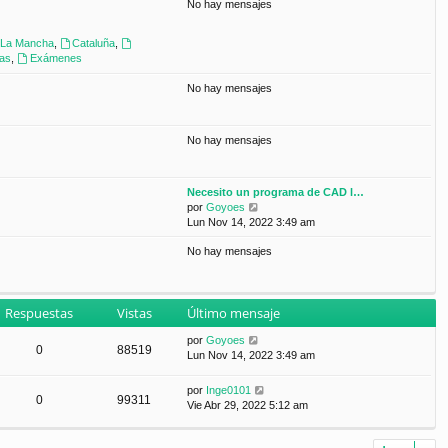
No hay mensajes
n
s
a
a-La Mancha
,
Cataluña
,
j
ras
,
Exámenes
e
No hay mensajes
No hay mensajes
Necesito un programa de CAD l…
V
por
Goyoes
e
Lun Nov 14, 2022 3:49 am
r
No hay mensajes
ú
l
t
i
Respuestas
Vistas
Último mensaje
m
o
por
Goyoes
m
0
88519
Lun Nov 14, 2022 3:49 am
e
n
s
por
Inge0101
0
99311
a
Vie Abr 29, 2022 5:12 am
j
e