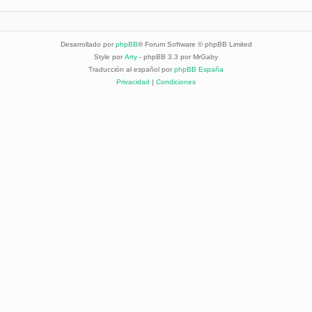
Desarrollado por
phpBB
® Forum Software © phpBB Limited
Style por
Arty
- phpBB 3.3 por MrGaby
Traducción al español por
phpBB España
Privacidad
|
Condiciones