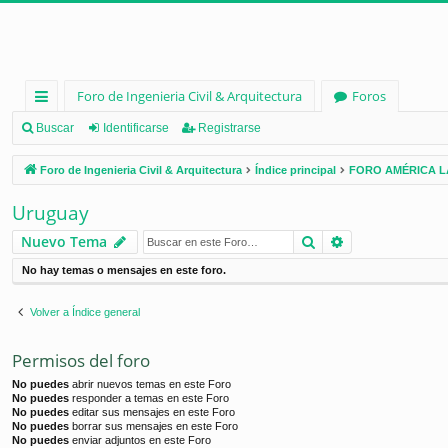
Foro de Ingenieria Civil & Arquitectura
Foros
nl
Buscar
Identificarse
Registrarse
ac
Foro de Ingenieria Civil & Arquitectura
Índice principal
FORO AMÉRICA L
es
Uruguay
rá
Buscar
Búsqueda ava
Nuevo Tema
pi
No hay temas o mensajes en este foro.
d
os
Volver a Índice general
Permisos del foro
No puedes
abrir nuevos temas en este Foro
No puedes
responder a temas en este Foro
No puedes
editar sus mensajes en este Foro
No puedes
borrar sus mensajes en este Foro
No puedes
enviar adjuntos en este Foro