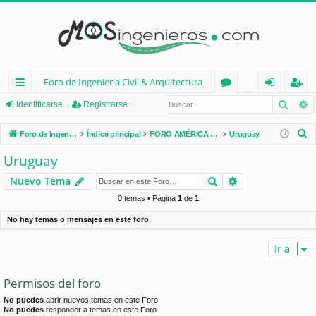
Foro de Ingenieria Civil & Arquitectura
Busca
B
nl
or
de
eg
Identificarse
Registrarse
ac
os
nt
ist
B
Foro de Ingenieria Civil & Arquitectura
Índice principal
FORO AMÉRICA LATINA
Uruguay
es
ifi
ra
u
Uruguay
s
rá
ca
rs
Buscar
Búsqueda avan
Nuevo Tema
c
pi
rs
e
a
0 temas • Página
1
de
1
d
e
r
No hay temas o mensajes en este foro.
os
Ir a
Permisos del foro
No puedes
abrir nuevos temas en este Foro
No puedes
responder a temas en este Foro