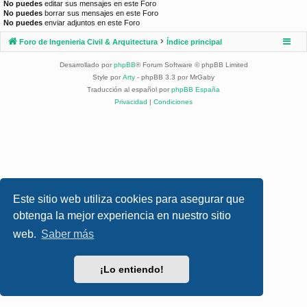
No puedes
editar sus mensajes en este Foro
No puedes
borrar sus mensajes en este Foro
No puedes
enviar adjuntos en este Foro
Foro de Ingenieria Civil & Arquitectura
Índice principal
Desarrollado por
phpBB
® Forum Software © phpBB Limited
Style por
Arty
- phpBB 3.3 por MrGaby
Traducción al español por
phpBB España
Privacidad
|
Condiciones
Este sitio web utiliza cookies para asegurar que
obtenga la mejor experiencia en nuestro sitio
web.
Saber más
¡Lo entiendo!