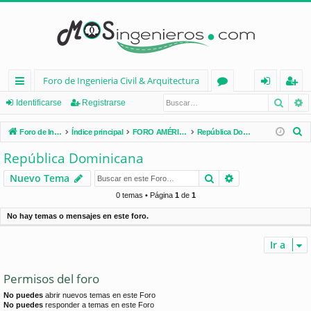
Foro de Ingenieria Civil & Arquitectura
Busca
B
nl
or
de
eg
Identificarse
Registrarse
ac
os
nt
ist
B
Foro de Ingenieria Civil & Arquitectura
Índice principal
FORO AMÉRICA LATINA
República Dominicana
es
ifi
ra
u
República Dominicana
s
rá
ca
rs
Buscar
Búsqueda avan
Nuevo Tema
c
pi
rs
e
a
0 temas • Página
1
de
1
d
e
r
No hay temas o mensajes en este foro.
os
Ir a
Permisos del foro
No puedes
abrir nuevos temas en este Foro
No puedes
responder a temas en este Foro