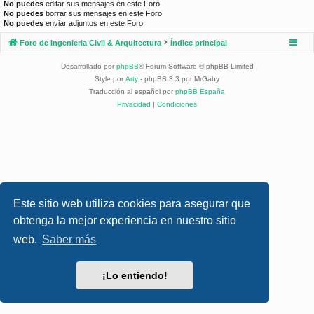
No puedes
editar sus mensajes en este Foro
No puedes
borrar sus mensajes en este Foro
No puedes
enviar adjuntos en este Foro
Foro de Ingenieria Civil & Arquitectura
Índice principal
Desarrollado por
phpBB
® Forum Software © phpBB Limited
Style por
Arty
- phpBB 3.3 por MrGaby
Traducción al español por
phpBB España
Privacidad
|
Condiciones
Este sitio web utiliza cookies para asegurar que
obtenga la mejor experiencia en nuestro sitio
web.
Saber más
¡Lo entiendo!