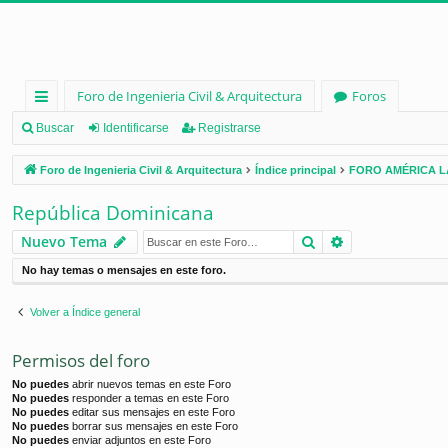
Foro de Ingenieria Civil & Arquitectura
Foros
nl
Buscar
Identificarse
Registrarse
ac
Foro de Ingenieria Civil & Arquitectura
Índice principal
FORO AMÉRICA L
es
República Dominicana
rá
Buscar
Búsqueda ava
Nuevo Tema
pi
No hay temas o mensajes en este foro.
d
os
Volver a Índice general
Permisos del foro
No puedes
abrir nuevos temas en este Foro
No puedes
responder a temas en este Foro
No puedes
editar sus mensajes en este Foro
No puedes
borrar sus mensajes en este Foro
No puedes
enviar adjuntos en este Foro