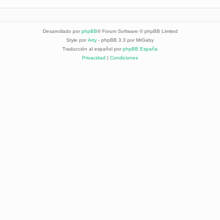
Desarrollado por
phpBB
® Forum Software © phpBB Limited
Style por
Arty
- phpBB 3.3 por MrGaby
Traducción al español por
phpBB España
Privacidad
|
Condiciones