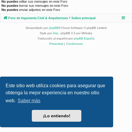
No puedes
editar sus mensajes en este Foro
No puedes
borrar sus mensajes en este Foro
No puedes
enviar adjuntos en este Foro
Foro de Ingenieria Civil & Arquitectura
Índice principal
Desarrollado por
phpBB
® Forum Software © phpBB Limited
Style por
Arty
- phpBB 3.3 por MrGaby
Traducción al español por
phpBB España
Privacidad
|
Condiciones
Este sitio web utiliza cookies para asegurar que
obtenga la mejor experiencia en nuestro sitio
web.
Saber más
¡Lo entiendo!