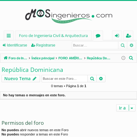
Foro de Ingenieria Civil & Arquitectura
Busca
B
nl
or
de
eg
Identificarse
Registrarse
ac
os
nt
ist
B
Foro de Ingenieria Civil & Arquitectura
Índice principal
FORO AMÉRICA LATINA
República Dominicana
es
ifi
ra
u
República Dominicana
s
rá
ca
rs
Buscar
Búsqueda avan
Nuevo Tema
c
pi
rs
e
a
0 temas • Página
1
de
1
d
e
r
No hay temas o mensajes en este foro.
os
Ir a
Permisos del foro
No puedes
abrir nuevos temas en este Foro
No puedes
responder a temas en este Foro