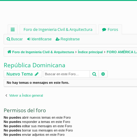
Foro de Ingenieria Civil & Arquitectura
Foros
nl
Buscar
Identificarse
Registrarse
ac
Foro de Ingenieria Civil & Arquitectura
Índice principal
FORO AMÉRICA L
es
República Dominicana
rá
Buscar
Búsqueda ava
Nuevo Tema
pi
No hay temas o mensajes en este foro.
d
os
Volver a Índice general
Permisos del foro
No puedes
abrir nuevos temas en este Foro
No puedes
responder a temas en este Foro
No puedes
editar sus mensajes en este Foro
No puedes
borrar sus mensajes en este Foro
No puedes
enviar adjuntos en este Foro