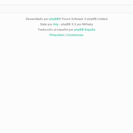
Desarrollado por
phpBB
® Forum Software © phpBB Limited
Style por
Arty
- phpBB 3.3 por MrGaby
Traducción al español por
phpBB España
Privacidad
|
Condiciones