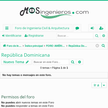
Foro de Ingenieria Civil & Arquitectura
Busca
B
nl
or
de
eg
Identificarse
Registrarse
ac
os
nt
ist
B
Foro de Ingenieria Civil & Arquitectura
Índice principal
FORO AMÉRICA LATINA
República Dominicana
es
ifi
ra
u
República Dominicana
s
rá
ca
rs
Buscar
Búsqueda avan
Nuevo Tema
c
pi
rs
e
a
0 temas • Página
1
de
1
d
e
r
No hay temas o mensajes en este foro.
os
Ir a
Permisos del foro
No puedes
abrir nuevos temas en este Foro
No puedes
responder a temas en este Foro