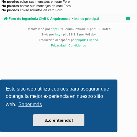
No puedes
editar sus mensajes en este Foro
No puedes
borrar sus mensajes en este Foro
No puedes
enviar adjuntos en este Foro
Foro de Ingenieria Civil & Arquitectura
Índice principal
Desarrollado por
phpBB
® Forum Software © phpBB Limited
Style por
Arty
- phpBB 3.3 por MrGaby
Traducción al español por
phpBB España
Privacidad
|
Condiciones
Este sitio web utiliza cookies para asegurar que
obtenga la mejor experiencia en nuestro sitio
web.
Saber más
¡Lo entiendo!