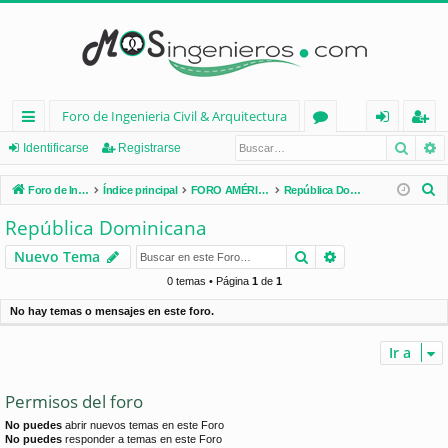
Foro de Ingenieria Civil & Arquitectura
Busca
B
nl
or
de
eg
Identificarse
Registrarse
ac
os
nt
ist
B
Foro de Ingenieria Civil & Arquitectura
Índice principal
FORO AMÉRICA LATINA
República Dominicana
es
ifi
ra
u
República Dominicana
s
rá
ca
rs
Buscar
Búsqueda avan
Nuevo Tema
c
pi
rs
e
a
0 temas • Página
1
de
1
d
e
r
No hay temas o mensajes en este foro.
os
Ir a
Permisos del foro
No puedes
abrir nuevos temas en este Foro
No puedes
responder a temas en este Foro