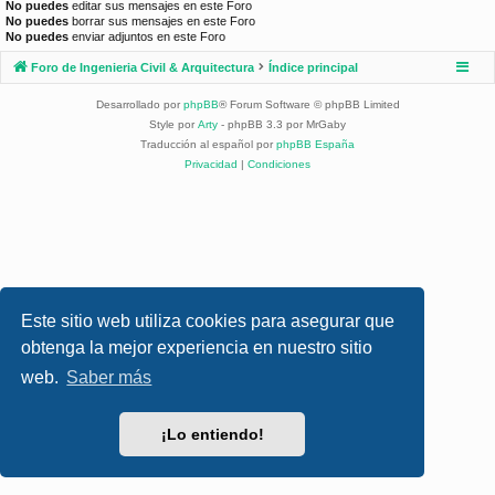
No puedes
editar sus mensajes en este Foro
No puedes
borrar sus mensajes en este Foro
No puedes
enviar adjuntos en este Foro
Foro de Ingenieria Civil & Arquitectura
Índice principal
Desarrollado por
phpBB
® Forum Software © phpBB Limited
Style por
Arty
- phpBB 3.3 por MrGaby
Traducción al español por
phpBB España
Privacidad
|
Condiciones
Este sitio web utiliza cookies para asegurar que
obtenga la mejor experiencia en nuestro sitio
web.
Saber más
¡Lo entiendo!