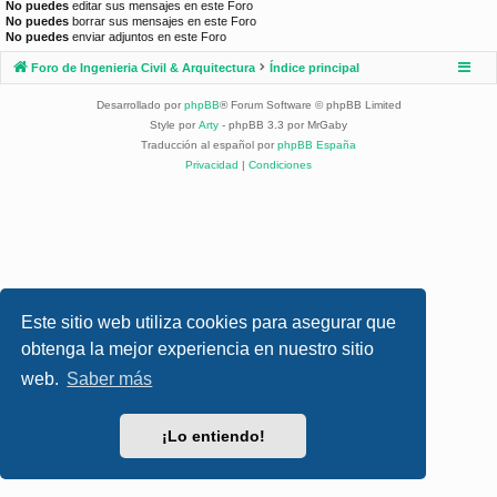
No puedes
editar sus mensajes en este Foro
No puedes
borrar sus mensajes en este Foro
No puedes
enviar adjuntos en este Foro
Foro de Ingenieria Civil & Arquitectura
Índice principal
Desarrollado por
phpBB
® Forum Software © phpBB Limited
Style por
Arty
- phpBB 3.3 por MrGaby
Traducción al español por
phpBB España
Privacidad
|
Condiciones
Este sitio web utiliza cookies para asegurar que
obtenga la mejor experiencia en nuestro sitio
web.
Saber más
¡Lo entiendo!