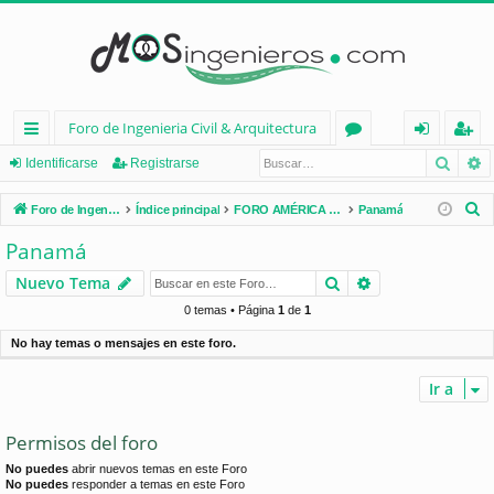
Foro de Ingenieria Civil & Arquitectura
Busca
B
nl
or
de
eg
Identificarse
Registrarse
ac
os
nt
ist
B
Foro de Ingenieria Civil & Arquitectura
Índice principal
FORO AMÉRICA LATINA
Panamá
es
ifi
ra
u
Panamá
s
rá
ca
rs
Buscar
Búsqueda avan
Nuevo Tema
c
pi
rs
e
a
0 temas • Página
1
de
1
d
e
r
No hay temas o mensajes en este foro.
os
Ir a
Permisos del foro
No puedes
abrir nuevos temas en este Foro
No puedes
responder a temas en este Foro