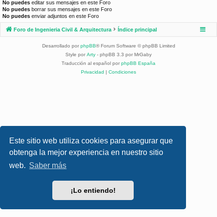
No puedes
editar sus mensajes en este Foro
No puedes
borrar sus mensajes en este Foro
No puedes
enviar adjuntos en este Foro
Foro de Ingenieria Civil & Arquitectura
Índice principal
Desarrollado por
phpBB
® Forum Software © phpBB Limited
Style por
Arty
- phpBB 3.3 por MrGaby
Traducción al español por
phpBB España
Privacidad
|
Condiciones
Este sitio web utiliza cookies para asegurar que
obtenga la mejor experiencia en nuestro sitio
web.
Saber más
¡Lo entiendo!