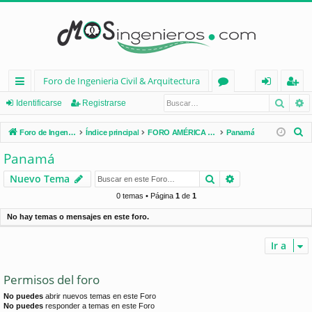
Foro de Ingenieria Civil & Arquitectura
Busca
B
nl
or
de
eg
Identificarse
Registrarse
ac
os
nt
ist
B
Foro de Ingenieria Civil & Arquitectura
Índice principal
FORO AMÉRICA LATINA
Panamá
es
ifi
ra
u
Panamá
s
rá
ca
rs
Buscar
Búsqueda avan
Nuevo Tema
c
pi
rs
e
a
0 temas • Página
1
de
1
d
e
r
No hay temas o mensajes en este foro.
os
Ir a
Permisos del foro
No puedes
abrir nuevos temas en este Foro
No puedes
responder a temas en este Foro