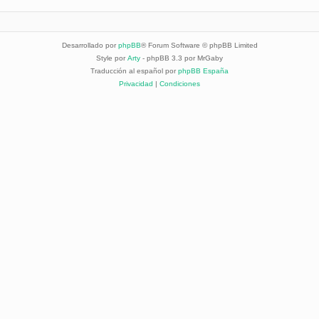
Desarrollado por
phpBB
® Forum Software © phpBB Limited
Style por
Arty
- phpBB 3.3 por MrGaby
Traducción al español por
phpBB España
Privacidad
|
Condiciones