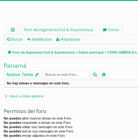
Foro de Ingenieria Civil & Arquitectura
Foros
nl
Buscar
Identificarse
Registrarse
ac
Foro de Ingenieria Civil & Arquitectura
Índice principal
FORO AMÉRICA L
es
Panamá
rá
Buscar
Búsqueda ava
Nuevo Tema
pi
No hay temas o mensajes en este foro.
d
os
Volver a Índice general
Permisos del foro
No puedes
abrir nuevos temas en este Foro
No puedes
responder a temas en este Foro
No puedes
editar sus mensajes en este Foro
No puedes
borrar sus mensajes en este Foro
No puedes
enviar adjuntos en este Foro