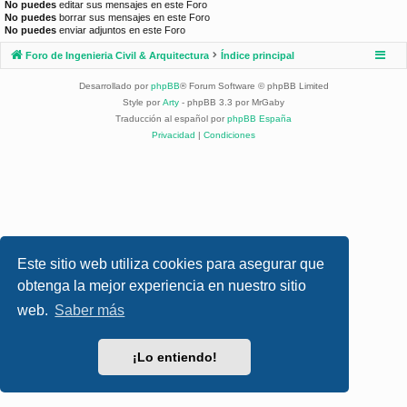
No puedes
editar sus mensajes en este Foro
No puedes
borrar sus mensajes en este Foro
No puedes
enviar adjuntos en este Foro
Foro de Ingenieria Civil & Arquitectura
Índice principal
Desarrollado por
phpBB
® Forum Software © phpBB Limited
Style por
Arty
- phpBB 3.3 por MrGaby
Traducción al español por
phpBB España
Privacidad
|
Condiciones
Este sitio web utiliza cookies para asegurar que
obtenga la mejor experiencia en nuestro sitio
web.
Saber más
¡Lo entiendo!