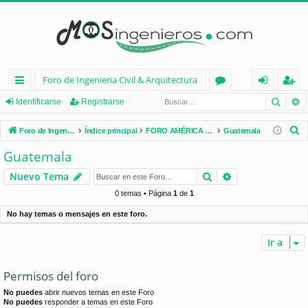
Foro de Ingenieria Civil & Arquitectura
Busca
B
nl
or
de
eg
Identificarse
Registrarse
ac
os
nt
ist
B
Foro de Ingenieria Civil & Arquitectura
Índice principal
FORO AMÉRICA LATINA
Guatemala
es
ifi
ra
u
Guatemala
s
rá
ca
rs
Buscar
Búsqueda avan
Nuevo Tema
c
pi
rs
e
a
0 temas • Página
1
de
1
d
e
r
No hay temas o mensajes en este foro.
os
Ir a
Permisos del foro
No puedes
abrir nuevos temas en este Foro
No puedes
responder a temas en este Foro