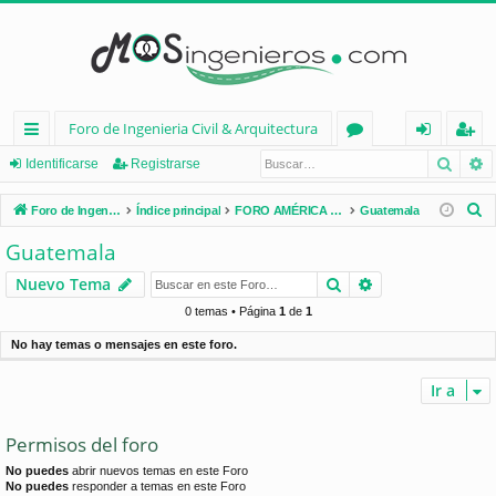
Foro de Ingenieria Civil & Arquitectura
Busca
B
nl
or
de
eg
Identificarse
Registrarse
ac
os
nt
ist
B
Foro de Ingenieria Civil & Arquitectura
Índice principal
FORO AMÉRICA LATINA
Guatemala
es
ifi
ra
u
Guatemala
s
rá
ca
rs
Buscar
Búsqueda avan
Nuevo Tema
c
pi
rs
e
a
0 temas • Página
1
de
1
d
e
r
No hay temas o mensajes en este foro.
os
Ir a
Permisos del foro
No puedes
abrir nuevos temas en este Foro
No puedes
responder a temas en este Foro