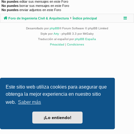
No puedes
editar sus mensajes en este Foro
No puedes
borrar sus mensajes en este Foro
No puedes
enviar adjuntos en este Foro
Foro de Ingenieria Civil & Arquitectura
Índice principal
Desarrollado por
phpBB
® Forum Software © phpBB Limited
Style por
Arty
- phpBB 3.3 por MrGaby
Traducción al español por
phpBB España
Privacidad
|
Condiciones
Este sitio web utiliza cookies para asegurar que
obtenga la mejor experiencia en nuestro sitio
web.
Saber más
¡Lo entiendo!