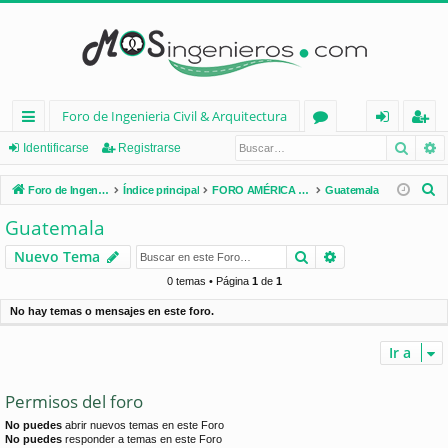
Foro de Ingenieria Civil & Arquitectura
Busca
B
nl
or
de
eg
Identificarse
Registrarse
ac
os
nt
ist
B
Foro de Ingenieria Civil & Arquitectura
Índice principal
FORO AMÉRICA LATINA
Guatemala
es
ifi
ra
u
Guatemala
s
rá
ca
rs
Buscar
Búsqueda avan
Nuevo Tema
c
pi
rs
e
a
0 temas • Página
1
de
1
d
e
r
No hay temas o mensajes en este foro.
os
Ir a
Permisos del foro
No puedes
abrir nuevos temas en este Foro
No puedes
responder a temas en este Foro