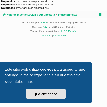
No puedes
editar sus mensajes en este Foro
No puedes
borrar sus mensajes en este Foro
No puedes
enviar adjuntos en este Foro
Foro de Ingenieria Civil & Arquitectura
Índice principal
Desarrollado por
phpBB
® Forum Software © phpBB Limited
Style por
Arty
- phpBB 3.3 por MrGaby
Traducción al español por
phpBB España
Privacidad
|
Condiciones
Este sitio web utiliza cookies para asegurar que
obtenga la mejor experiencia en nuestro sitio
web.
Saber más
¡Lo entiendo!