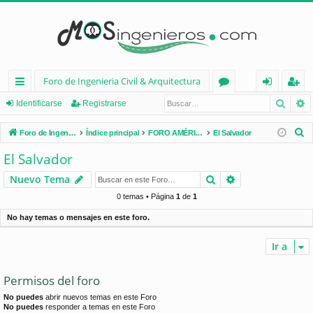
Foro de Ingenieria Civil & Arquitectura
Busca
B
nl
or
de
eg
Identificarse
Registrarse
ac
os
nt
ist
B
Foro de Ingenieria Civil & Arquitectura
Índice principal
FORO AMÉRICA LATINA
El Salvador
es
ifi
ra
u
El Salvador
s
rá
ca
rs
Buscar
Búsqueda avan
Nuevo Tema
c
pi
rs
e
a
0 temas • Página
1
de
1
d
e
r
No hay temas o mensajes en este foro.
os
Ir a
Permisos del foro
No puedes
abrir nuevos temas en este Foro
No puedes
responder a temas en este Foro