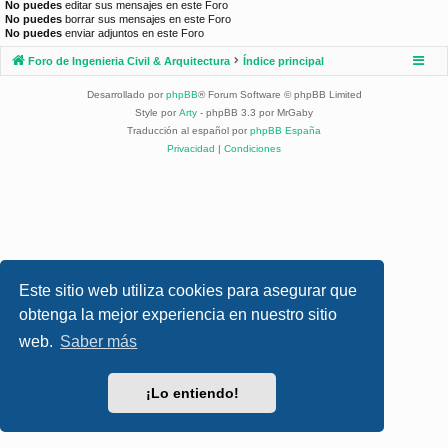
No puedes
editar sus mensajes en este Foro
No puedes
borrar sus mensajes en este Foro
No puedes
enviar adjuntos en este Foro
Foro de Ingenieria Civil & Arquitectura
Índice principal
Desarrollado por
phpBB
® Forum Software © phpBB Limited
Style por
Arty
- phpBB 3.3 por MrGaby
Traducción al español por
phpBB España
Privacidad
|
Condiciones
Este sitio web utiliza cookies para asegurar que
obtenga la mejor experiencia en nuestro sitio
web.
Saber más
¡Lo entiendo!