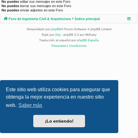
No puedes
editar sus mensajes en este Foro
No puedes
borrar sus mensajes en este Foro
No puedes
enviar adjuntos en este Foro
Foro de Ingenieria Civil & Arquitectura
Índice principal
Desarrollado por
phpBB
® Forum Software © phpBB Limited
Style por
Arty
- phpBB 3.3 por MrGaby
Traducción al español por
phpBB España
Privacidad
|
Condiciones
Este sitio web utiliza cookies para asegurar que
obtenga la mejor experiencia en nuestro sitio
web.
Saber más
¡Lo entiendo!