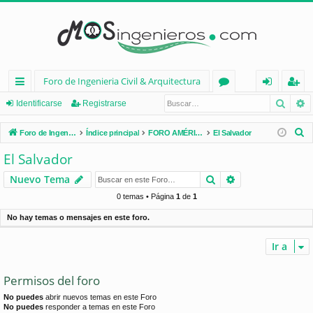
Foro de Ingenieria Civil & Arquitectura
Busca
B
nl
or
de
eg
Identificarse
Registrarse
ac
os
nt
ist
B
Foro de Ingenieria Civil & Arquitectura
Índice principal
FORO AMÉRICA LATINA
El Salvador
es
ifi
ra
u
El Salvador
s
rá
ca
rs
Buscar
Búsqueda avan
Nuevo Tema
c
pi
rs
e
a
0 temas • Página
1
de
1
d
e
r
No hay temas o mensajes en este foro.
os
Ir a
Permisos del foro
No puedes
abrir nuevos temas en este Foro
No puedes
responder a temas en este Foro