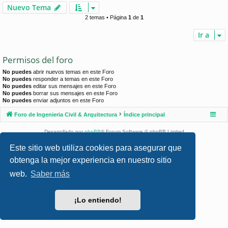
Nuevo Tema
2 temas • Página
1
de
1
Ir a
Permisos del foro
No puedes
abrir nuevos temas en este Foro
No puedes
responder a temas en este Foro
No puedes
editar sus mensajes en este Foro
No puedes
borrar sus mensajes en este Foro
No puedes
enviar adjuntos en este Foro
Foro de Ingenieria Civil & Arquitectura
Índice principal
Desarrollado por
phpBB
® Forum Software © phpBB Limited
Style por
Arty
- phpBB 3.3 por MrGaby
Este sitio web utiliza cookies para asegurar que
Traducción al español por
phpBB España
obtenga la mejor experiencia en nuestro sitio
Privacidad
|
Condiciones
web.
Saber más
¡Lo entiendo!