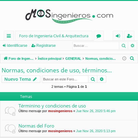
Foro de Ingenieria Civil & Arquitectura
Busca
B
nl
or
de
eg
Identificarse
Registrarse
ac
os
nt
ist
B
Foro de Ingenieria Civil & Arquitectura
Índice principal
GENERAL
Normas, condiciones de uso, términos...
es
ifi
ra
u
Normas, condiciones de uso, términos...
s
rá
ca
rs
Buscar
Búsqueda avan
Nuevo Tema
c
pi
rs
e
a
2 temas • Página
1
de
1
d
e
r
Temas
os
Términino y condiciones de uso
Último mensaje por
mosingenieros
«
Jue Nov 26, 2020 5:46 pm
Normas del Foro
Último mensaje por
mosingenieros
«
Jue Nov 26, 2020 5:13 pm