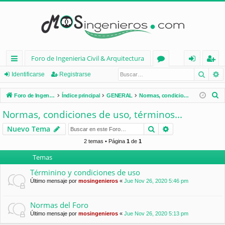
Foro de Ingenieria Civil & Arquitectura
Busca
B
nl
or
de
eg
Identificarse
Registrarse
ac
os
nt
ist
B
Foro de Ingenieria Civil & Arquitectura
Índice principal
GENERAL
Normas, condiciones de uso, términos...
es
ifi
ra
u
Normas, condiciones de uso, términos...
s
rá
ca
rs
Buscar
Búsqueda avan
Nuevo Tema
c
pi
rs
e
a
2 temas • Página
1
de
1
d
e
r
Temas
os
Términino y condiciones de uso
Último mensaje por
mosingenieros
«
Jue Nov 26, 2020 5:46 pm
Normas del Foro
Último mensaje por
mosingenieros
«
Jue Nov 26, 2020 5:13 pm