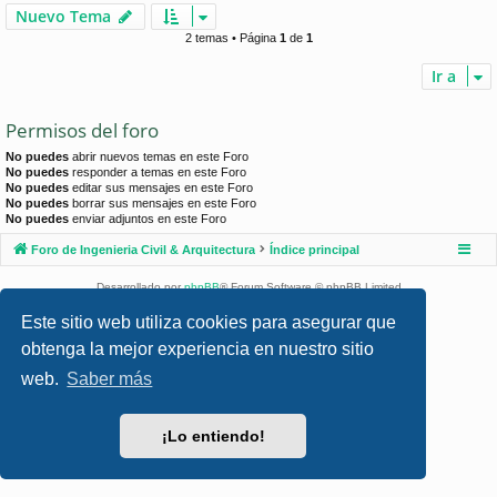
Nuevo Tema
2 temas • Página
1
de
1
Ir a
Permisos del foro
No puedes
abrir nuevos temas en este Foro
No puedes
responder a temas en este Foro
No puedes
editar sus mensajes en este Foro
No puedes
borrar sus mensajes en este Foro
No puedes
enviar adjuntos en este Foro
Foro de Ingenieria Civil & Arquitectura
Índice principal
Desarrollado por
phpBB
® Forum Software © phpBB Limited
Style por
Arty
- phpBB 3.3 por MrGaby
Este sitio web utiliza cookies para asegurar que
Traducción al español por
phpBB España
obtenga la mejor experiencia en nuestro sitio
Privacidad
|
Condiciones
web.
Saber más
¡Lo entiendo!