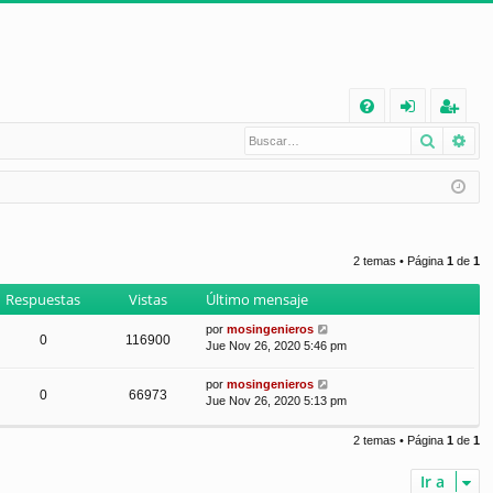
E
Buscar
Bú
FA
de
eg
Q
nt
ist
ifi
ra
ca
rs
2 temas • Página
1
de
1
rs
e
Respuestas
Vistas
Último mensaje
e
por
mosingenieros
0
116900
Jue Nov 26, 2020 5:46 pm
por
mosingenieros
0
66973
Jue Nov 26, 2020 5:13 pm
2 temas • Página
1
de
1
Ir a