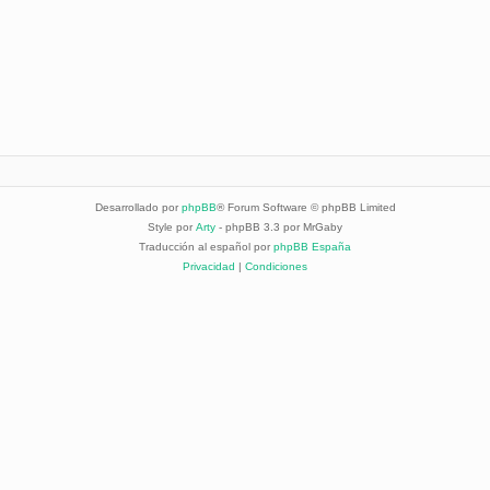
Desarrollado por
phpBB
® Forum Software © phpBB Limited
Style por
Arty
- phpBB 3.3 por MrGaby
Traducción al español por
phpBB España
Privacidad
|
Condiciones