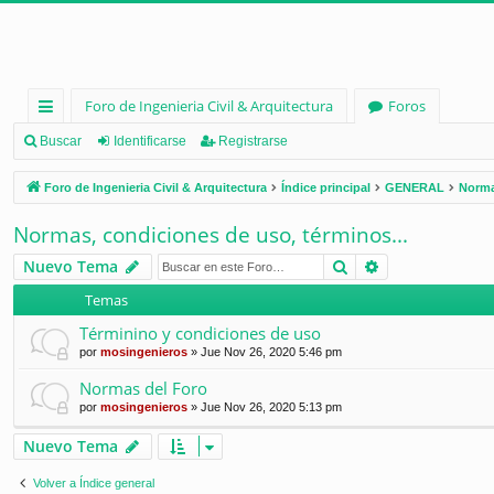
Foro de Ingenieria Civil & Arquitectura
Foros
nl
Buscar
Identificarse
Registrarse
ac
Foro de Ingenieria Civil & Arquitectura
Índice principal
GENERAL
Norma
es
Normas, condiciones de uso, términos...
rá
Buscar
Búsqueda ava
Nuevo Tema
pi
Temas
d
Términino y condiciones de uso
os
por
mosingenieros
»
Jue Nov 26, 2020 5:46 pm
Normas del Foro
por
mosingenieros
»
Jue Nov 26, 2020 5:13 pm
Nuevo Tema
Volver a Índice general