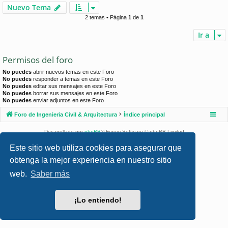
Nuevo Tema
2 temas • Página
1
de
1
Ir a
Permisos del foro
No puedes
abrir nuevos temas en este Foro
No puedes
responder a temas en este Foro
No puedes
editar sus mensajes en este Foro
No puedes
borrar sus mensajes en este Foro
No puedes
enviar adjuntos en este Foro
Foro de Ingenieria Civil & Arquitectura
Índice principal
Desarrollado por
phpBB
® Forum Software © phpBB Limited
Style por
Arty
- phpBB 3.3 por MrGaby
Este sitio web utiliza cookies para asegurar que
Traducción al español por
phpBB España
obtenga la mejor experiencia en nuestro sitio
Privacidad
|
Condiciones
web.
Saber más
¡Lo entiendo!