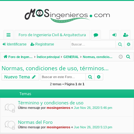
Foro de Ingenieria Civil & Arquitectura
Busca
B
nl
or
de
eg
Identificarse
Registrarse
ac
os
nt
ist
B
Foro de Ingenieria Civil & Arquitectura
Índice principal
GENERAL
Normas, condiciones de uso, términos...
es
ifi
ra
u
Normas, condiciones de uso, términos...
s
rá
ca
rs
Buscar
Búsqueda avan
Nuevo Tema
c
pi
rs
e
a
2 temas • Página
1
de
1
d
e
r
Temas
os
Términino y condiciones de uso
Último mensaje por
mosingenieros
«
Jue Nov 26, 2020 5:46 pm
Normas del Foro
Último mensaje por
mosingenieros
«
Jue Nov 26, 2020 5:13 pm