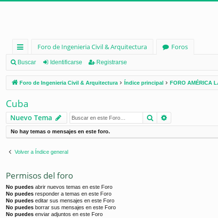
Foro de Ingenieria Civil & Arquitectura
Foros
nl
Buscar
Identificarse
Registrarse
ac
Foro de Ingenieria Civil & Arquitectura
Índice principal
FORO AMÉRICA L
es
Cuba
rá
Buscar
Búsqueda ava
Nuevo Tema
pi
No hay temas o mensajes en este foro.
d
os
Volver a Índice general
Permisos del foro
No puedes
abrir nuevos temas en este Foro
No puedes
responder a temas en este Foro
No puedes
editar sus mensajes en este Foro
No puedes
borrar sus mensajes en este Foro
No puedes
enviar adjuntos en este Foro