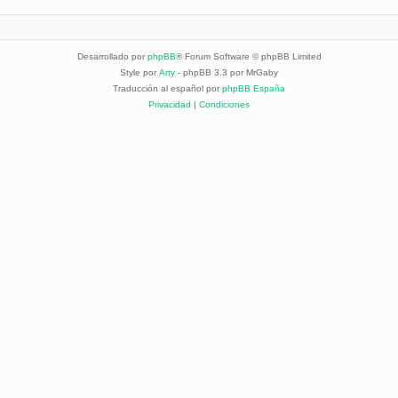
Desarrollado por
phpBB
® Forum Software © phpBB Limited
Style por
Arty
- phpBB 3.3 por MrGaby
Traducción al español por
phpBB España
Privacidad
|
Condiciones