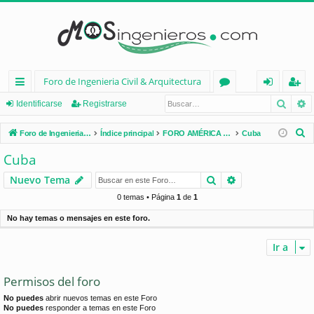
Foro de Ingenieria Civil & Arquitectura
Busca
B
nl
or
de
eg
Identificarse
Registrarse
ac
os
nt
ist
B
Foro de Ingenieria Civil & Arquitectura
Índice principal
FORO AMÉRICA LATINA
Cuba
es
ifi
ra
u
Cuba
s
rá
ca
rs
Buscar
Búsqueda avan
Nuevo Tema
c
pi
rs
e
a
0 temas • Página
1
de
1
d
e
r
No hay temas o mensajes en este foro.
os
Ir a
Permisos del foro
No puedes
abrir nuevos temas en este Foro
No puedes
responder a temas en este Foro