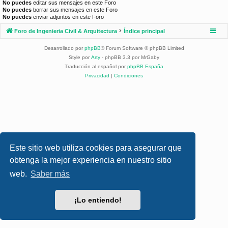
No puedes
editar sus mensajes en este Foro
No puedes
borrar sus mensajes en este Foro
No puedes
enviar adjuntos en este Foro
Foro de Ingenieria Civil & Arquitectura
Índice principal
Desarrollado por
phpBB
® Forum Software © phpBB Limited
Style por
Arty
- phpBB 3.3 por MrGaby
Traducción al español por
phpBB España
Privacidad
|
Condiciones
Este sitio web utiliza cookies para asegurar que
obtenga la mejor experiencia en nuestro sitio
web.
Saber más
¡Lo entiendo!