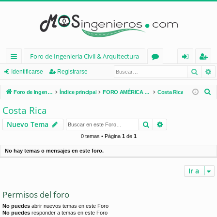
Foro de Ingenieria Civil & Arquitectura
Busca
B
nl
or
de
eg
Identificarse
Registrarse
ac
os
nt
ist
B
Foro de Ingenieria Civil & Arquitectura
Índice principal
FORO AMÉRICA LATINA
Costa Rica
es
ifi
ra
u
Costa Rica
s
rá
ca
rs
Buscar
Búsqueda avan
Nuevo Tema
c
pi
rs
e
a
0 temas • Página
1
de
1
d
e
r
No hay temas o mensajes en este foro.
os
Ir a
Permisos del foro
No puedes
abrir nuevos temas en este Foro
No puedes
responder a temas en este Foro