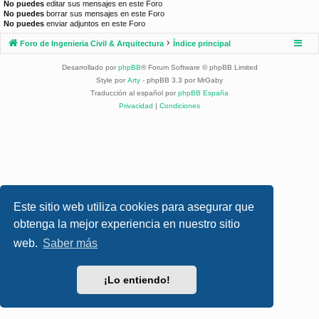
No puedes
editar sus mensajes en este Foro
No puedes
borrar sus mensajes en este Foro
No puedes
enviar adjuntos en este Foro
Foro de Ingenieria Civil & Arquitectura
Índice principal
Desarrollado por
phpBB
® Forum Software © phpBB Limited
Style por
Arty
- phpBB 3.3 por MrGaby
Traducción al español por
phpBB España
Privacidad
|
Condiciones
Este sitio web utiliza cookies para asegurar que
obtenga la mejor experiencia en nuestro sitio
web.
Saber más
¡Lo entiendo!