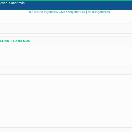
io web.
Saber más
ATINA
Costa Rica
nzada