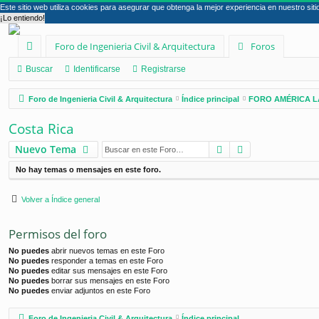
Este sitio web utiliza cookies para asegurar que obtenga la mejor experiencia en nuestro sit
¡Lo entiendo!
Foro de Ingenieria Civil & Arquitectura
Foros
nl
Buscar
Identificarse
Registrarse
ac
Foro de Ingenieria Civil & Arquitectura
Índice principal
FORO AMÉRICA L
es
Costa Rica
rá
Buscar
Búsqueda ava
Nuevo Tema
pi
No hay temas o mensajes en este foro.
d
os
Volver a Índice general
Permisos del foro
No puedes
abrir nuevos temas en este Foro
No puedes
responder a temas en este Foro
No puedes
editar sus mensajes en este Foro
No puedes
borrar sus mensajes en este Foro
No puedes
enviar adjuntos en este Foro
Foro de Ingenieria Civil & Arquitectura
Índice principal