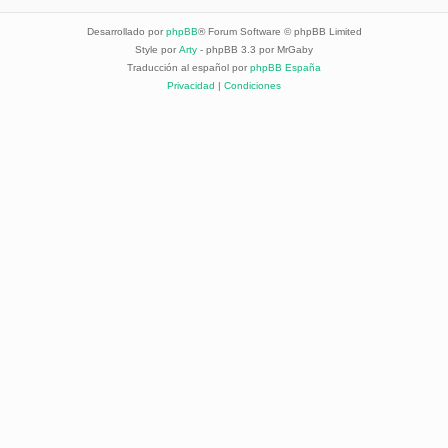
Desarrollado por
phpBB
® Forum Software © phpBB Limited
Style por
Arty
- phpBB 3.3 por MrGaby
Traducción al español por
phpBB España
Privacidad
|
Condiciones