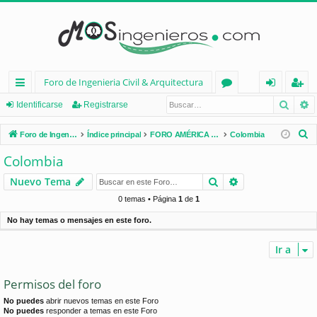
Foro de Ingenieria Civil & Arquitectura
Busca
B
nl
or
de
eg
Identificarse
Registrarse
ac
os
nt
ist
B
Foro de Ingenieria Civil & Arquitectura
Índice principal
FORO AMÉRICA LATINA
Colombia
es
ifi
ra
u
Colombia
s
rá
ca
rs
Buscar
Búsqueda avan
Nuevo Tema
c
pi
rs
e
a
0 temas • Página
1
de
1
d
e
r
No hay temas o mensajes en este foro.
os
Ir a
Permisos del foro
No puedes
abrir nuevos temas en este Foro
No puedes
responder a temas en este Foro