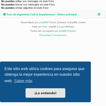
No puedes
editar sus mensajes en este Foro
No puedes
borrar sus mensajes en este Foro
No puedes
enviar adjuntos en este Foro
Foro de Ingenieria Civil & Arquitectura
Índice principal
Desarrollado por
phpBB
® Forum Software © phpBB Limited
Style por
Arty
- phpBB 3.3 por MrGaby
Traducción al español por
phpBB España
Privacidad
|
Condiciones
Este sitio web utiliza cookies para asegurar que
obtenga la mejor experiencia en nuestro sitio
web.
Saber más
¡Lo entiendo!