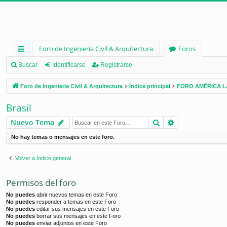
Foro de Ingenieria Civil & Arquitectura
Foros
nl
Buscar
Identificarse
Registrarse
ac
Foro de Ingenieria Civil & Arquitectura
Índice principal
FORO AMÉRICA L
es
Brasil
rá
Buscar
Búsqueda ava
Nuevo Tema
pi
No hay temas o mensajes en este foro.
d
os
Volver a Índice general
Permisos del foro
No puedes
abrir nuevos temas en este Foro
No puedes
responder a temas en este Foro
No puedes
editar sus mensajes en este Foro
No puedes
borrar sus mensajes en este Foro
No puedes
enviar adjuntos en este Foro