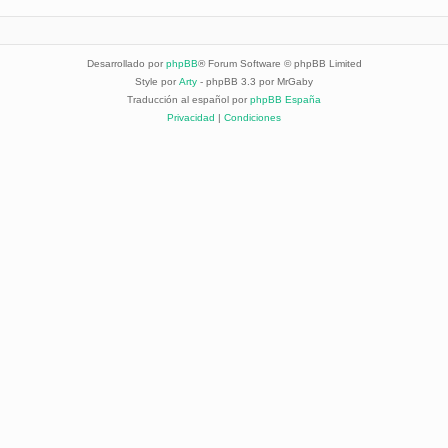
Desarrollado por
phpBB
® Forum Software © phpBB Limited
Style por
Arty
- phpBB 3.3 por MrGaby
Traducción al español por
phpBB España
Privacidad
|
Condiciones