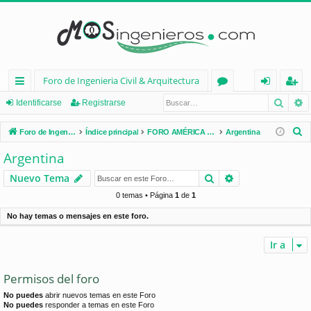
Foro de Ingenieria Civil & Arquitectura
Busca
B
nl
or
de
eg
Identificarse
Registrarse
ac
os
nt
ist
B
Foro de Ingenieria Civil & Arquitectura
Índice principal
FORO AMÉRICA LATINA
Argentina
es
ifi
ra
u
Argentina
s
rá
ca
rs
Buscar
Búsqueda avan
Nuevo Tema
c
pi
rs
e
a
0 temas • Página
1
de
1
d
e
r
No hay temas o mensajes en este foro.
os
Ir a
Permisos del foro
No puedes
abrir nuevos temas en este Foro
No puedes
responder a temas en este Foro