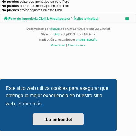
No puedes
editar sus mensajes en este Foro
No puedes
borrar sus mensajes en este Foro
No puedes
enviar adjuntos en este Foro
Foro de Ingenieria Civil & Arquitectura
Índice principal
Desarrollado por
phpBB
® Forum Software © phpBB Limited
Style por
Arty
- phpBB 3.3 por MrGaby
Traducción al español por
phpBB España
Privacidad
|
Condiciones
Este sitio web utiliza cookies para asegurar que
obtenga la mejor experiencia en nuestro sitio
web.
Saber más
¡Lo entiendo!