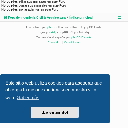
No puedes
editar sus mensajes en este Foro
No puedes
borrar sus mensajes en este Foro
No puedes
enviar adjuntos en este Foro
Foro de Ingenieria Civil & Arquitectura
Índice principal
Desarrollado por
phpBB
® Forum Software © phpBB Limited
Style por
Arty
- phpBB 3.3 por MrGaby
Traducción al español por
phpBB España
Privacidad
|
Condiciones
Este sitio web utiliza cookies para asegurar que
obtenga la mejor experiencia en nuestro sitio
web.
Saber más
¡Lo entiendo!