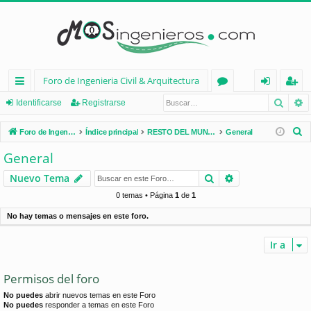
Foro de Ingenieria Civil & Arquitectura
Busca
B
nl
or
de
eg
Identificarse
Registrarse
ac
os
nt
ist
B
Foro de Ingenieria Civil & Arquitectura
Índice principal
RESTO DEL MUNDO
General
es
ifi
ra
u
General
s
rá
ca
rs
Buscar
Búsqueda avan
Nuevo Tema
c
pi
rs
e
a
0 temas • Página
1
de
1
d
e
r
No hay temas o mensajes en este foro.
os
Ir a
Permisos del foro
No puedes
abrir nuevos temas en este Foro
No puedes
responder a temas en este Foro