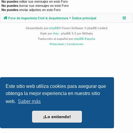
No puedes
editar sus mensajes en este Foro
No puedes
borrar sus mensajes en este Foro
No puedes
enviar adjuntos en este Foro
Foro de Ingenieria Civil & Arquitectura
Índice principal
Desarrollado por
phpBB
® Forum Software © phpBB Limited
Style por
Arty
- phpBB 3.3 por MrGaby
Traducción al español por
phpBB España
Privacidad
|
Condiciones
Este sitio web utiliza cookies para asegurar que
obtenga la mejor experiencia en nuestro sitio
web.
Saber más
¡Lo entiendo!