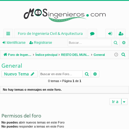
Foro de Ingenieria Civil & Arquitectura
Busca
B
nl
or
de
eg
Identificarse
Registrarse
ac
os
nt
ist
B
Foro de Ingenieria Civil & Arquitectura
Índice principal
RESTO DEL MUNDO
General
es
ifi
ra
u
General
s
rá
ca
rs
Buscar
Búsqueda avan
Nuevo Tema
c
pi
rs
e
a
0 temas • Página
1
de
1
d
e
r
No hay temas o mensajes en este foro.
os
Ir a
Permisos del foro
No puedes
abrir nuevos temas en este Foro
No puedes
responder a temas en este Foro