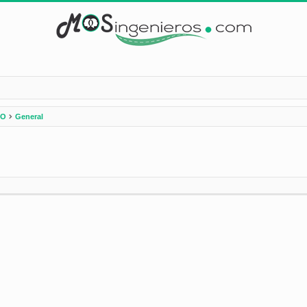
DO
General
nzada