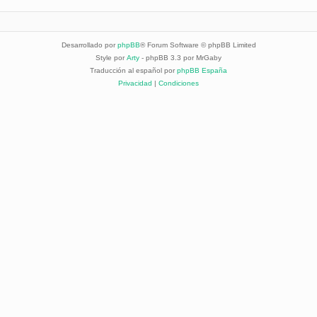
Desarrollado por
phpBB
® Forum Software © phpBB Limited
Style por
Arty
- phpBB 3.3 por MrGaby
Traducción al español por
phpBB España
Privacidad
|
Condiciones