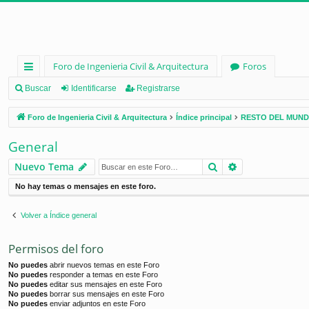
Foro de Ingenieria Civil & Arquitectura
Foros
nl
Buscar
Identificarse
Registrarse
ac
Foro de Ingenieria Civil & Arquitectura
Índice principal
RESTO DEL MUN
es
General
rá
Buscar
Búsqueda ava
Nuevo Tema
pi
No hay temas o mensajes en este foro.
d
os
Volver a Índice general
Permisos del foro
No puedes
abrir nuevos temas en este Foro
No puedes
responder a temas en este Foro
No puedes
editar sus mensajes en este Foro
No puedes
borrar sus mensajes en este Foro
No puedes
enviar adjuntos en este Foro