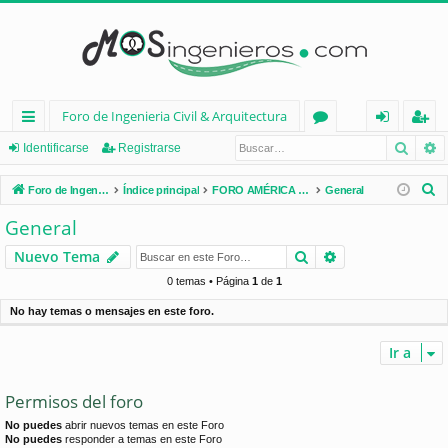
Foro de Ingenieria Civil & Arquitectura
Busca
B
nl
or
de
eg
Identificarse
Registrarse
ac
os
nt
ist
B
Foro de Ingenieria Civil & Arquitectura
Índice principal
FORO AMÉRICA LATINA
General
es
ifi
ra
u
General
s
rá
ca
rs
Buscar
Búsqueda avan
Nuevo Tema
c
pi
rs
e
a
0 temas • Página
1
de
1
d
e
r
No hay temas o mensajes en este foro.
os
Ir a
Permisos del foro
No puedes
abrir nuevos temas en este Foro
No puedes
responder a temas en este Foro