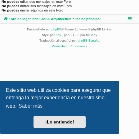
No puedes
editar sus mensajes en este Foro
No puedes
borrar sus mensajes en este Foro
No puedes
enviar adjuntos en este Foro
Foro de Ingenieria Civil & Arquitectura
Índice principal
Desarrollado por
phpBB
® Forum Software © phpBB Limited
Style por
Arty
- phpBB 3.3 por MrGaby
Traducción al español por
phpBB España
Privacidad
|
Condiciones
Este sitio web utiliza cookies para asegurar que
obtenga la mejor experiencia en nuestro sitio
web.
Saber más
¡Lo entiendo!