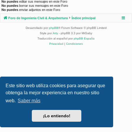
No puedes
editar sus mensajes en este Foro
No puedes
borrar sus mensajes en este Foro
No puedes
enviar adjuntos en este Foro
Foro de Ingenieria Civil & Arquitectura
Índice principal
Desarrollado por
phpBB
® Forum Software © phpBB Limited
Style por
Arty
- phpBB 3.3 por MrGaby
Traducción al español por
phpBB España
Privacidad
|
Condiciones
Este sitio web utiliza cookies para asegurar que
obtenga la mejor experiencia en nuestro sitio
web.
Saber más
¡Lo entiendo!