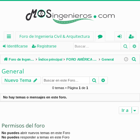
Foro de Ingenieria Civil & Arquitectura
Busca
B
nl
or
de
eg
Identificarse
Registrarse
ac
os
nt
ist
B
Foro de Ingenieria Civil & Arquitectura
Índice principal
FORO AMÉRICA LATINA
General
es
ifi
ra
u
General
s
rá
ca
rs
Buscar
Búsqueda avan
Nuevo Tema
c
pi
rs
e
a
0 temas • Página
1
de
1
d
e
r
No hay temas o mensajes en este foro.
os
Ir a
Permisos del foro
No puedes
abrir nuevos temas en este Foro
No puedes
responder a temas en este Foro