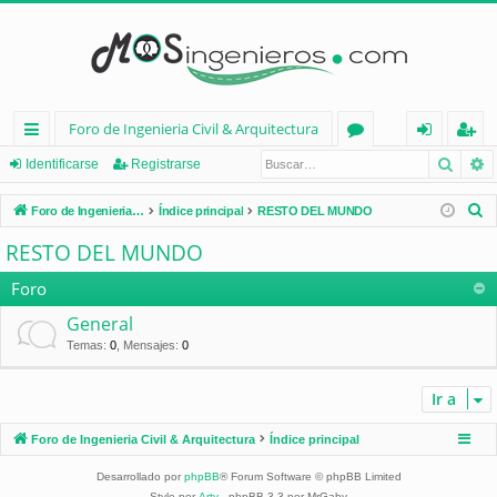
Foro de Ingenieria Civil & Arquitectura
Busca
B
nl
or
de
eg
Identificarse
Registrarse
ac
os
nt
ist
B
Foro de Ingenieria Civil & Arquitectura
Índice principal
RESTO DEL MUNDO
es
ifi
ra
u
RESTO DEL MUNDO
s
rá
ca
rs
c
Foro
pi
rs
e
a
General
d
e
r
Temas
:
0
,
Mensajes
:
0
os
Ir a
Foro de Ingenieria Civil & Arquitectura
Índice principal
Desarrollado por
phpBB
® Forum Software © phpBB Limited
Style por
Arty
- phpBB 3.3 por MrGaby