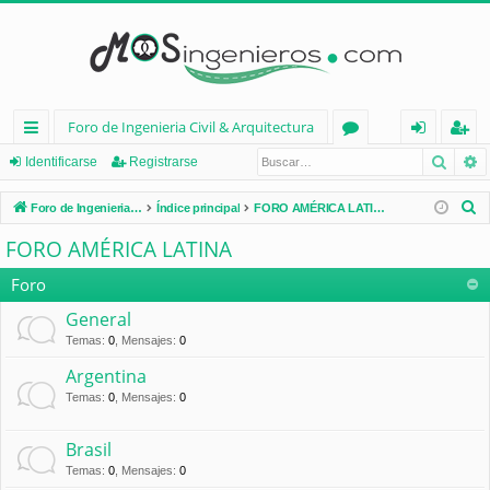
Foro de Ingenieria Civil & Arquitectura
Busca
B
nl
or
de
eg
Identificarse
Registrarse
ac
os
nt
ist
B
Foro de Ingenieria Civil & Arquitectura
Índice principal
FORO AMÉRICA LATINA
es
ifi
ra
u
FORO AMÉRICA LATINA
s
rá
ca
rs
c
Foro
pi
rs
e
a
General
d
e
r
Temas
:
0
,
Mensajes
:
0
os
Argentina
Temas
:
0
,
Mensajes
:
0
Brasil
Temas
:
0
,
Mensajes
:
0