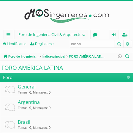
Foro de Ingenieria Civil & Arquitectura
Busca
B
nl
or
de
eg
Identificarse
Registrarse
ac
os
nt
ist
B
Foro de Ingenieria Civil & Arquitectura
Índice principal
FORO AMÉRICA LATINA
es
ifi
ra
u
FORO AMÉRICA LATINA
s
rá
ca
rs
c
Foro
pi
rs
e
a
General
d
e
r
Temas
:
0
,
Mensajes
:
0
os
Argentina
Temas
:
0
,
Mensajes
:
0
Brasil
Temas
:
0
,
Mensajes
:
0