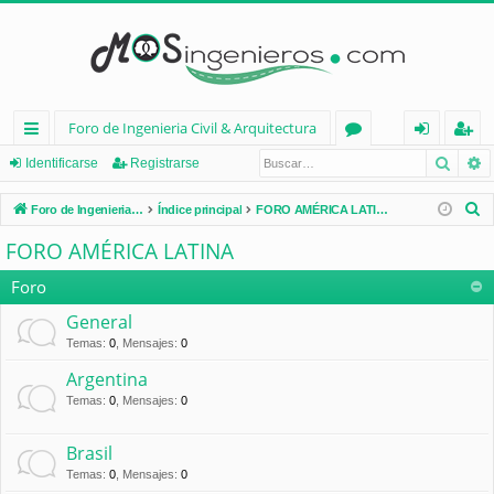
Foro de Ingenieria Civil & Arquitectura
Busca
B
nl
or
de
eg
Identificarse
Registrarse
ac
os
nt
ist
B
Foro de Ingenieria Civil & Arquitectura
Índice principal
FORO AMÉRICA LATINA
es
ifi
ra
u
FORO AMÉRICA LATINA
s
rá
ca
rs
c
Foro
pi
rs
e
a
General
d
e
r
Temas
:
0
,
Mensajes
:
0
os
Argentina
Temas
:
0
,
Mensajes
:
0
Brasil
Temas
:
0
,
Mensajes
:
0