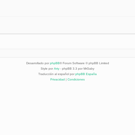
Desarrollado por
phpBB
® Forum Software © phpBB Limited
Style por
Arty
- phpBB 3.3 por MrGaby
Traducción al español por
phpBB España
Privacidad
|
Condiciones