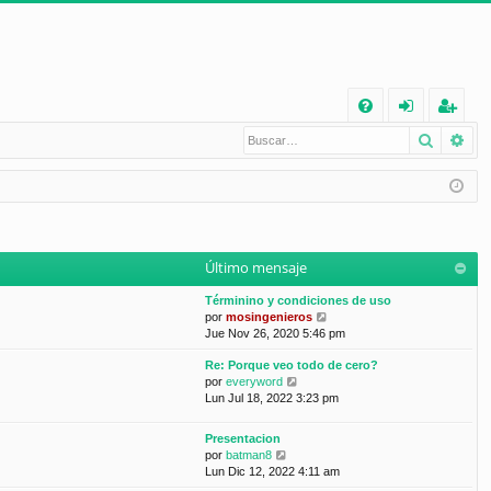
E
Buscar
Bú
FA
de
eg
Q
nt
ist
ifi
ra
ca
rs
Último mensaje
rs
e
Términino y condiciones de uso
e
V
por
mosingenieros
e
Jue Nov 26, 2020 5:46 pm
r
Re: Porque veo todo de cero?
ú
V
por
everyword
l
e
Lun Jul 18, 2022 3:23 pm
t
r
i
ú
m
Presentacion
l
o
V
por
batman8
t
m
e
Lun Dic 12, 2022 4:11 am
i
e
r