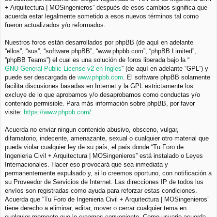
+ Arquitectura | MOSingenieros” después de esos cambios significa que
acuerda estar legalmente sometido a esos nuevos términos tal como
fueron actualizados y/o reformados.
Nuestros foros están desarrollados por phpBB (de aquí en adelante
“ellos”, “sus”, “software phpBB”, “www.phpbb.com”, “phpBB Limited”,
“phpBB Teams”) el cual es una solución de foros liberada bajo la “
GNU General Public License v2 en Ingles
” (de aquí en adelante “GPL”) y
puede ser descargada de
www.phpbb.com
. El software phpBB solamente
facilita discusiones basadas en Internet y la GPL estrictamente los
excluye de lo que aprobamos y/o desaprobamos como conductas y/o
contenido permisible. Para más información sobre phpBB, por favor
visite:
https://www.phpbb.com/
.
Acuerda no enviar ningun contenido abusivo, obsceno, vulgar,
difamatorio, indecente, amenazante, sexual o cualquier otro material que
pueda violar cualquier ley de su país, el país donde “Tu Foro de
Ingenieria Civil + Arquitectura | MOSingenieros” está instalado o Leyes
Internacionales. Hacer eso provocará que sea inmediata y
permanentemente expulsado y, si lo creemos oportuno, con notificación a
su Proveedor de Servicios de Internet. Las direcciones IP de todos los
envíos son registradas como ayuda para reforzar estas condiciones.
Acuerda que “Tu Foro de Ingenieria Civil + Arquitectura | MOSingenieros”
tiene derecho a eliminar, editar, mover o cerrar cualquier tema en
cualquier momento que lo creamos conveniente. Como usuario acuerda