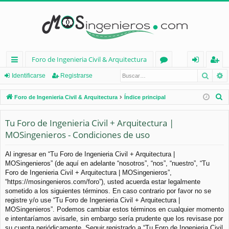
Foro de Ingenieria Civil & Arquitectura
Busca
B
nl
or
de
eg
Identificarse
Registrarse
ac
os
nt
ist
B
Foro de Ingenieria Civil & Arquitectura
Índice principal
es
ifi
ra
u
s
Tu Foro de Ingenieria Civil + Arquitectura |
rá
ca
rs
c
MOSingenieros - Condiciones de uso
pi
rs
e
a
d
e
r
Al ingresar en “Tu Foro de Ingenieria Civil + Arquitectura |
MOSingenieros” (de aquí en adelante “nosotros”, “nos”, “nuestro”, “Tu
os
Foro de Ingenieria Civil + Arquitectura | MOSingenieros”,
“https://mosingenieros.com/foro”), usted acuerda estar legalmente
sometido a los siguientes términos. En caso contrario por favor no se
registre y/o use “Tu Foro de Ingenieria Civil + Arquitectura |
MOSingenieros”. Podemos cambiar estos términos en cualquier momento
e intentaríamos avisarle, sin embargo sería prudente que los revisase por
su cuenta periódicamente. Seguir registrado a “Tu Foro de Ingenieria Civil