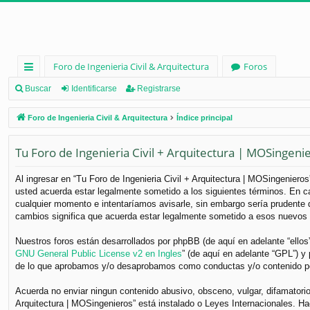
Foro de Ingenieria Civil & Arquitectura
Foros
nl
Buscar
Identificarse
Registrarse
ac
Foro de Ingenieria Civil & Arquitectura
Índice principal
es
Tu Foro de Ingenieria Civil + Arquitectura | MOSingeni
rá
pi
Al ingresar en “Tu Foro de Ingenieria Civil + Arquitectura | MOSingenieros”
usted acuerda estar legalmente sometido a los siguientes términos. En ca
d
cualquier momento e intentaríamos avisarle, sin embargo sería prudente q
os
cambios significa que acuerda estar legalmente sometido a esos nuevos 
Nuestros foros están desarrollados por phpBB (de aquí en adelante “ellos
GNU General Public License v2 en Ingles
” (de aquí en adelante “GPL”) 
de lo que aprobamos y/o desaprobamos como conductas y/o contenido per
Acuerda no enviar ningun contenido abusivo, obsceno, vulgar, difamatorio,
Arquitectura | MOSingenieros” está instalado o Leyes Internacionales. H