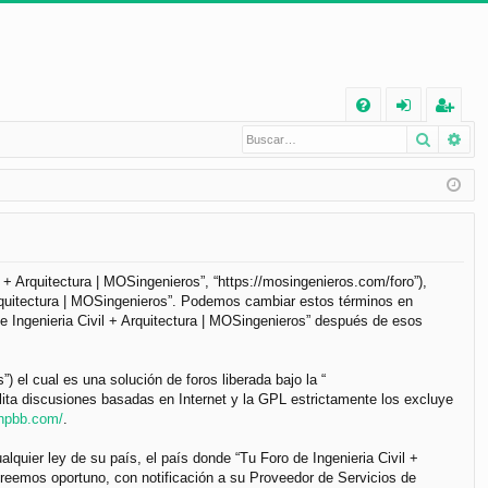
E
Buscar
Bú
FA
de
eg
Q
nt
ist
ifi
ra
ca
rs
rs
e
il + Arquitectura | MOSingenieros”, “https://mosingenieros.com/foro”),
 Arquitectura | MOSingenieros”. Podemos cambiar estos términos en
e
e Ingenieria Civil + Arquitectura | MOSingenieros” después de esos
el cual es una solución de foros liberada bajo la “
lita discusiones basadas en Internet y la GPL estrictamente los excluye
phpbb.com/
.
lquier ley de su país, el país donde “Tu Foro de Ingenieria Civil +
reemos oportuno, con notificación a su Proveedor de Servicios de