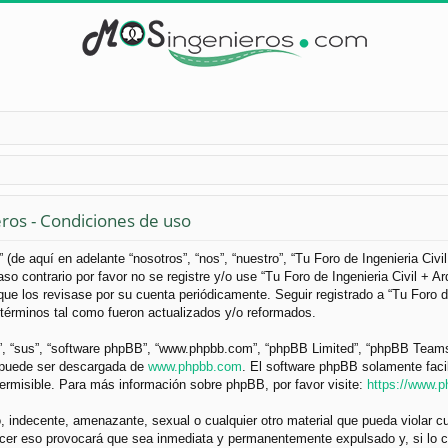
eros - Condiciones de uso
 (de aquí en adelante “nosotros”, “nos”, “nuestro”, “Tu Foro de Ingenieria Civ
so contrario por favor no se registre y/o use “Tu Foro de Ingenieria Civil +
ue los revisase por su cuenta periódicamente. Seguir registrado a “Tu Foro d
términos tal como fueron actualizados y/o reformados.
”, “sus”, “software phpBB”, “www.phpbb.com”, “phpBB Limited”, “phpBB Teams”) 
y puede ser descargada de
www.phpbb.com
. El software phpBB solamente faci
misible. Para más información sobre phpBB, por favor visite:
https://www.
 indecente, amenazante, sexual o cualquier otro material que pueda violar cua
acer eso provocará que sea inmediata y permanentemente expulsado y, si lo c