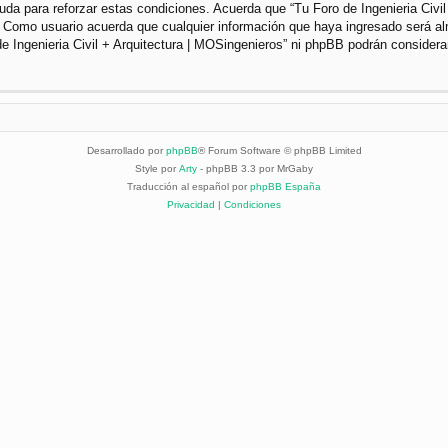
da para reforzar estas condiciones. Acuerda que “Tu Foro de Ingenieria Civil 
. Como usuario acuerda que cualquier información que haya ingresado será a
de Ingenieria Civil + Arquitectura | MOSingenieros” ni phpBB podrán considera
Desarrollado por
phpBB
® Forum Software © phpBB Limited
Style por
Arty
- phpBB 3.3 por MrGaby
Traducción al español por
phpBB España
Privacidad
|
Condiciones