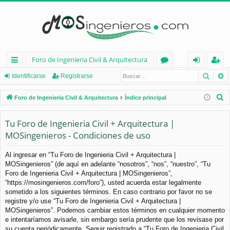
Foro de Ingenieria Civil & Arquitectura
Busca
B
nl
or
de
eg
Identificarse
Registrarse
ac
os
nt
ist
B
Foro de Ingenieria Civil & Arquitectura
Índice principal
es
ifi
ra
u
s
Tu Foro de Ingenieria Civil + Arquitectura |
rá
ca
rs
c
MOSingenieros - Condiciones de uso
pi
rs
e
a
d
e
r
Al ingresar en “Tu Foro de Ingenieria Civil + Arquitectura |
MOSingenieros” (de aquí en adelante “nosotros”, “nos”, “nuestro”, “Tu
os
Foro de Ingenieria Civil + Arquitectura | MOSingenieros”,
“https://mosingenieros.com/foro”), usted acuerda estar legalmente
sometido a los siguientes términos. En caso contrario por favor no se
registre y/o use “Tu Foro de Ingenieria Civil + Arquitectura |
MOSingenieros”. Podemos cambiar estos términos en cualquier momento
e intentaríamos avisarle, sin embargo sería prudente que los revisase por
su cuenta periódicamente. Seguir registrado a “Tu Foro de Ingenieria Civil