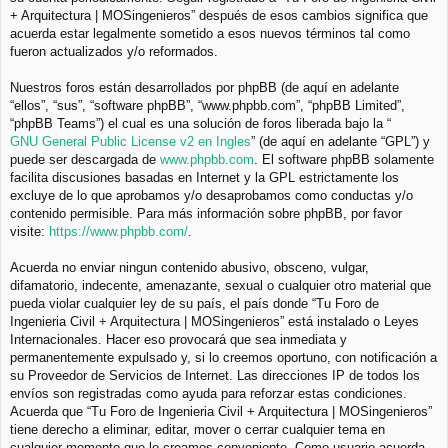
+ Arquitectura | MOSingenieros” después de esos cambios significa que
acuerda estar legalmente sometido a esos nuevos términos tal como
fueron actualizados y/o reformados.
Nuestros foros están desarrollados por phpBB (de aquí en adelante
“ellos”, “sus”, “software phpBB”, “www.phpbb.com”, “phpBB Limited”,
“phpBB Teams”) el cual es una solución de foros liberada bajo la “
GNU General Public License v2 en Ingles
” (de aquí en adelante “GPL”) y
puede ser descargada de
www.phpbb.com
. El software phpBB solamente
facilita discusiones basadas en Internet y la GPL estrictamente los
excluye de lo que aprobamos y/o desaprobamos como conductas y/o
contenido permisible. Para más información sobre phpBB, por favor
visite:
https://www.phpbb.com/
.
Acuerda no enviar ningun contenido abusivo, obsceno, vulgar,
difamatorio, indecente, amenazante, sexual o cualquier otro material que
pueda violar cualquier ley de su país, el país donde “Tu Foro de
Ingenieria Civil + Arquitectura | MOSingenieros” está instalado o Leyes
Internacionales. Hacer eso provocará que sea inmediata y
permanentemente expulsado y, si lo creemos oportuno, con notificación a
su Proveedor de Servicios de Internet. Las direcciones IP de todos los
envíos son registradas como ayuda para reforzar estas condiciones.
Acuerda que “Tu Foro de Ingenieria Civil + Arquitectura | MOSingenieros”
tiene derecho a eliminar, editar, mover o cerrar cualquier tema en
cualquier momento que lo creamos conveniente. Como usuario acuerda