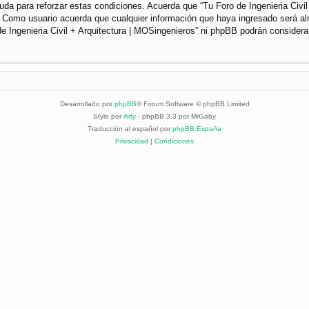
da para reforzar estas condiciones. Acuerda que “Tu Foro de Ingenieria Civil 
. Como usuario acuerda que cualquier información que haya ingresado será a
de Ingenieria Civil + Arquitectura | MOSingenieros” ni phpBB podrán considera
Desarrollado por
phpBB
® Forum Software © phpBB Limited
Style por
Arty
- phpBB 3.3 por MrGaby
Traducción al español por
phpBB España
Privacidad
|
Condiciones