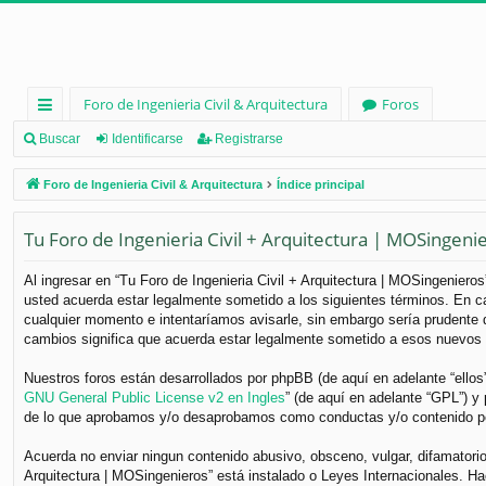
Foro de Ingenieria Civil & Arquitectura
Foros
nl
Buscar
Identificarse
Registrarse
ac
Foro de Ingenieria Civil & Arquitectura
Índice principal
es
Tu Foro de Ingenieria Civil + Arquitectura | MOSingeni
rá
pi
Al ingresar en “Tu Foro de Ingenieria Civil + Arquitectura | MOSingenieros”
usted acuerda estar legalmente sometido a los siguientes términos. En ca
d
cualquier momento e intentaríamos avisarle, sin embargo sería prudente q
os
cambios significa que acuerda estar legalmente sometido a esos nuevos 
Nuestros foros están desarrollados por phpBB (de aquí en adelante “ellos
GNU General Public License v2 en Ingles
” (de aquí en adelante “GPL”) 
de lo que aprobamos y/o desaprobamos como conductas y/o contenido per
Acuerda no enviar ningun contenido abusivo, obsceno, vulgar, difamatorio,
Arquitectura | MOSingenieros” está instalado o Leyes Internacionales. H