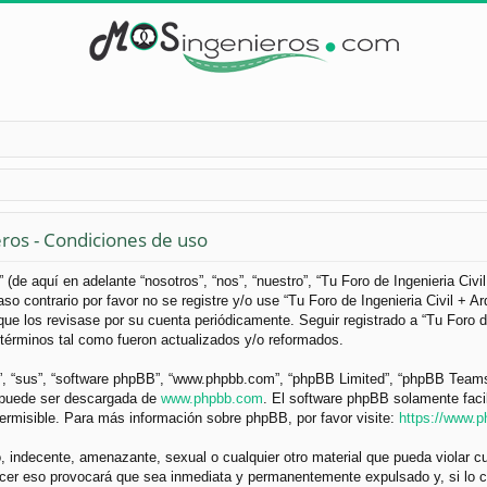
eros - Condiciones de uso
 (de aquí en adelante “nosotros”, “nos”, “nuestro”, “Tu Foro de Ingenieria Civ
so contrario por favor no se registre y/o use “Tu Foro de Ingenieria Civil +
ue los revisase por su cuenta periódicamente. Seguir registrado a “Tu Foro d
términos tal como fueron actualizados y/o reformados.
”, “sus”, “software phpBB”, “www.phpbb.com”, “phpBB Limited”, “phpBB Teams”) 
y puede ser descargada de
www.phpbb.com
. El software phpBB solamente faci
misible. Para más información sobre phpBB, por favor visite:
https://www.
 indecente, amenazante, sexual o cualquier otro material que pueda violar cua
acer eso provocará que sea inmediata y permanentemente expulsado y, si lo c