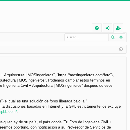
E
Buscar
Bú
FA
de
eg
Q
nt
ist
ifi
ra
ca
rs
rs
e
il + Arquitectura | MOSingenieros”, “https://mosingenieros.com/foro”),
 Arquitectura | MOSingenieros”. Podemos cambiar estos términos en
e
e Ingenieria Civil + Arquitectura | MOSingenieros” después de esos
el cual es una solución de foros liberada bajo la “
lita discusiones basadas en Internet y la GPL estrictamente los excluye
phpbb.com/
.
lquier ley de su país, el país donde “Tu Foro de Ingenieria Civil +
reemos oportuno, con notificación a su Proveedor de Servicios de