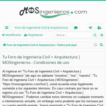
Foro de Ingenieria Civil & Arquitectura
Busca
B
nl
or
de
eg
Identificarse
Registrarse
ac
os
nt
ist
B
Foro de Ingenieria Civil & Arquitectura
Índice principal
es
ifi
ra
u
s
Tu Foro de Ingenieria Civil + Arquitectura |
rá
ca
rs
c
MOSingenieros - Condiciones de uso
pi
rs
e
a
d
e
r
Al ingresar en “Tu Foro de Ingenieria Civil + Arquitectura |
MOSingenieros” (de aquí en adelante “nosotros”, “nos”, “nuestro”, “Tu
os
Foro de Ingenieria Civil + Arquitectura | MOSingenieros”,
“https://mosingenieros.com/foro”), usted acuerda estar legalmente
sometido a los siguientes términos. En caso contrario por favor no se
registre y/o use “Tu Foro de Ingenieria Civil + Arquitectura |
MOSingenieros”. Podemos cambiar estos términos en cualquier momento
e intentaríamos avisarle, sin embargo sería prudente que los revisase por
su cuenta periódicamente. Seguir registrado a “Tu Foro de Ingenieria Civil