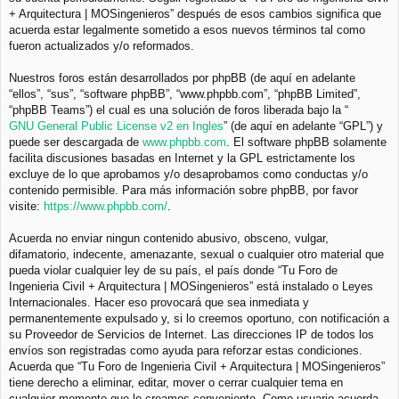
+ Arquitectura | MOSingenieros” después de esos cambios significa que
acuerda estar legalmente sometido a esos nuevos términos tal como
fueron actualizados y/o reformados.
Nuestros foros están desarrollados por phpBB (de aquí en adelante
“ellos”, “sus”, “software phpBB”, “www.phpbb.com”, “phpBB Limited”,
“phpBB Teams”) el cual es una solución de foros liberada bajo la “
GNU General Public License v2 en Ingles
” (de aquí en adelante “GPL”) y
puede ser descargada de
www.phpbb.com
. El software phpBB solamente
facilita discusiones basadas en Internet y la GPL estrictamente los
excluye de lo que aprobamos y/o desaprobamos como conductas y/o
contenido permisible. Para más información sobre phpBB, por favor
visite:
https://www.phpbb.com/
.
Acuerda no enviar ningun contenido abusivo, obsceno, vulgar,
difamatorio, indecente, amenazante, sexual o cualquier otro material que
pueda violar cualquier ley de su país, el país donde “Tu Foro de
Ingenieria Civil + Arquitectura | MOSingenieros” está instalado o Leyes
Internacionales. Hacer eso provocará que sea inmediata y
permanentemente expulsado y, si lo creemos oportuno, con notificación a
su Proveedor de Servicios de Internet. Las direcciones IP de todos los
envíos son registradas como ayuda para reforzar estas condiciones.
Acuerda que “Tu Foro de Ingenieria Civil + Arquitectura | MOSingenieros”
tiene derecho a eliminar, editar, mover o cerrar cualquier tema en
cualquier momento que lo creamos conveniente. Como usuario acuerda