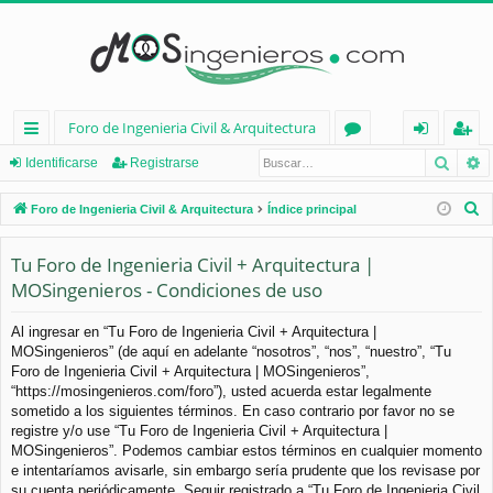
Foro de Ingenieria Civil & Arquitectura
Busca
B
nl
or
de
eg
Identificarse
Registrarse
ac
os
nt
ist
B
Foro de Ingenieria Civil & Arquitectura
Índice principal
es
ifi
ra
u
s
Tu Foro de Ingenieria Civil + Arquitectura |
rá
ca
rs
c
MOSingenieros - Condiciones de uso
pi
rs
e
a
d
e
r
Al ingresar en “Tu Foro de Ingenieria Civil + Arquitectura |
MOSingenieros” (de aquí en adelante “nosotros”, “nos”, “nuestro”, “Tu
os
Foro de Ingenieria Civil + Arquitectura | MOSingenieros”,
“https://mosingenieros.com/foro”), usted acuerda estar legalmente
sometido a los siguientes términos. En caso contrario por favor no se
registre y/o use “Tu Foro de Ingenieria Civil + Arquitectura |
MOSingenieros”. Podemos cambiar estos términos en cualquier momento
e intentaríamos avisarle, sin embargo sería prudente que los revisase por
su cuenta periódicamente. Seguir registrado a “Tu Foro de Ingenieria Civil