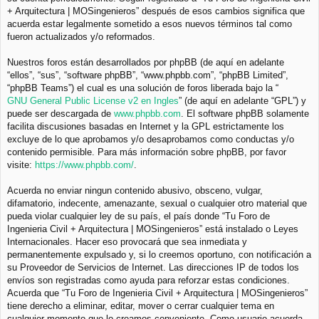
+ Arquitectura | MOSingenieros” después de esos cambios significa que
acuerda estar legalmente sometido a esos nuevos términos tal como
fueron actualizados y/o reformados.
Nuestros foros están desarrollados por phpBB (de aquí en adelante
“ellos”, “sus”, “software phpBB”, “www.phpbb.com”, “phpBB Limited”,
“phpBB Teams”) el cual es una solución de foros liberada bajo la “
GNU General Public License v2 en Ingles
” (de aquí en adelante “GPL”) y
puede ser descargada de
www.phpbb.com
. El software phpBB solamente
facilita discusiones basadas en Internet y la GPL estrictamente los
excluye de lo que aprobamos y/o desaprobamos como conductas y/o
contenido permisible. Para más información sobre phpBB, por favor
visite:
https://www.phpbb.com/
.
Acuerda no enviar ningun contenido abusivo, obsceno, vulgar,
difamatorio, indecente, amenazante, sexual o cualquier otro material que
pueda violar cualquier ley de su país, el país donde “Tu Foro de
Ingenieria Civil + Arquitectura | MOSingenieros” está instalado o Leyes
Internacionales. Hacer eso provocará que sea inmediata y
permanentemente expulsado y, si lo creemos oportuno, con notificación a
su Proveedor de Servicios de Internet. Las direcciones IP de todos los
envíos son registradas como ayuda para reforzar estas condiciones.
Acuerda que “Tu Foro de Ingenieria Civil + Arquitectura | MOSingenieros”
tiene derecho a eliminar, editar, mover o cerrar cualquier tema en
cualquier momento que lo creamos conveniente. Como usuario acuerda