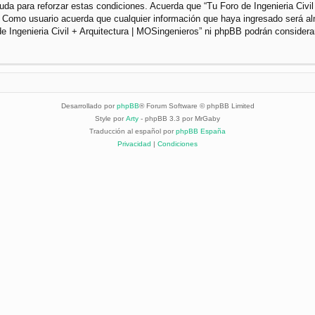
da para reforzar estas condiciones. Acuerda que “Tu Foro de Ingenieria Civil 
. Como usuario acuerda que cualquier información que haya ingresado será a
de Ingenieria Civil + Arquitectura | MOSingenieros” ni phpBB podrán considera
Desarrollado por
phpBB
® Forum Software © phpBB Limited
Style por
Arty
- phpBB 3.3 por MrGaby
Traducción al español por
phpBB España
Privacidad
|
Condiciones