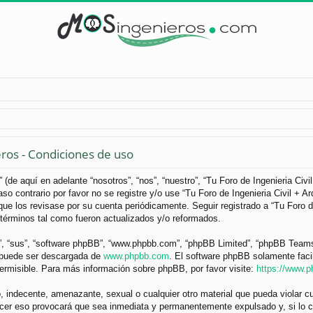
eros - Condiciones de uso
 (de aquí en adelante “nosotros”, “nos”, “nuestro”, “Tu Foro de Ingenieria Civ
so contrario por favor no se registre y/o use “Tu Foro de Ingenieria Civil +
ue los revisase por su cuenta periódicamente. Seguir registrado a “Tu Foro d
términos tal como fueron actualizados y/o reformados.
”, “sus”, “software phpBB”, “www.phpbb.com”, “phpBB Limited”, “phpBB Teams”) 
y puede ser descargada de
www.phpbb.com
. El software phpBB solamente faci
misible. Para más información sobre phpBB, por favor visite:
https://www.
 indecente, amenazante, sexual o cualquier otro material que pueda violar cua
acer eso provocará que sea inmediata y permanentemente expulsado y, si lo c