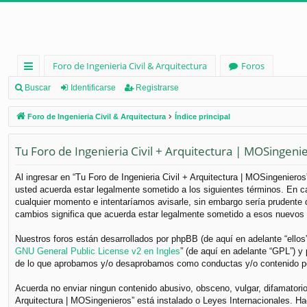
Foro de Ingenieria Civil & Arquitectura
Foros
nl
Buscar
Identificarse
Registrarse
ac
Foro de Ingenieria Civil & Arquitectura
Índice principal
es
Tu Foro de Ingenieria Civil + Arquitectura | MOSingeni
rá
pi
Al ingresar en “Tu Foro de Ingenieria Civil + Arquitectura | MOSingenieros”
usted acuerda estar legalmente sometido a los siguientes términos. En ca
d
cualquier momento e intentaríamos avisarle, sin embargo sería prudente q
os
cambios significa que acuerda estar legalmente sometido a esos nuevos 
Nuestros foros están desarrollados por phpBB (de aquí en adelante “ellos
GNU General Public License v2 en Ingles
” (de aquí en adelante “GPL”) 
de lo que aprobamos y/o desaprobamos como conductas y/o contenido per
Acuerda no enviar ningun contenido abusivo, obsceno, vulgar, difamatorio,
Arquitectura | MOSingenieros” está instalado o Leyes Internacionales. H