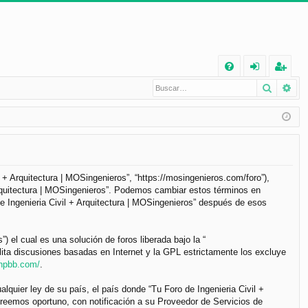
E
Buscar
Bú
FA
de
eg
Q
nt
ist
ifi
ra
ca
rs
rs
e
il + Arquitectura | MOSingenieros”, “https://mosingenieros.com/foro”),
 Arquitectura | MOSingenieros”. Podemos cambiar estos términos en
e
e Ingenieria Civil + Arquitectura | MOSingenieros” después de esos
el cual es una solución de foros liberada bajo la “
lita discusiones basadas en Internet y la GPL estrictamente los excluye
phpbb.com/
.
lquier ley de su país, el país donde “Tu Foro de Ingenieria Civil +
reemos oportuno, con notificación a su Proveedor de Servicios de