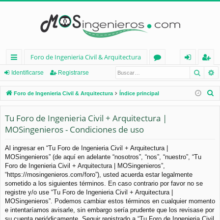
Foro de Ingenieria Civil & Arquitectura
Busca
B
nl
or
de
eg
Identificarse
Registrarse
ac
os
nt
ist
B
Foro de Ingenieria Civil & Arquitectura
Índice principal
es
ifi
ra
u
s
Tu Foro de Ingenieria Civil + Arquitectura |
rá
ca
rs
c
MOSingenieros - Condiciones de uso
pi
rs
e
a
d
e
r
Al ingresar en “Tu Foro de Ingenieria Civil + Arquitectura |
MOSingenieros” (de aquí en adelante “nosotros”, “nos”, “nuestro”, “Tu
os
Foro de Ingenieria Civil + Arquitectura | MOSingenieros”,
“https://mosingenieros.com/foro”), usted acuerda estar legalmente
sometido a los siguientes términos. En caso contrario por favor no se
registre y/o use “Tu Foro de Ingenieria Civil + Arquitectura |
MOSingenieros”. Podemos cambiar estos términos en cualquier momento
e intentaríamos avisarle, sin embargo sería prudente que los revisase por
su cuenta periódicamente. Seguir registrado a “Tu Foro de Ingenieria Civil