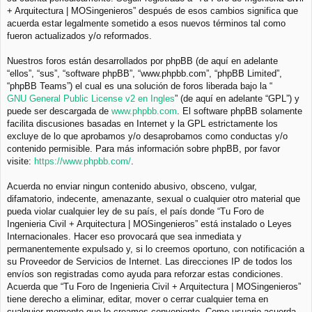
+ Arquitectura | MOSingenieros” después de esos cambios significa que
acuerda estar legalmente sometido a esos nuevos términos tal como
fueron actualizados y/o reformados.
Nuestros foros están desarrollados por phpBB (de aquí en adelante
“ellos”, “sus”, “software phpBB”, “www.phpbb.com”, “phpBB Limited”,
“phpBB Teams”) el cual es una solución de foros liberada bajo la “
GNU General Public License v2 en Ingles
” (de aquí en adelante “GPL”) y
puede ser descargada de
www.phpbb.com
. El software phpBB solamente
facilita discusiones basadas en Internet y la GPL estrictamente los
excluye de lo que aprobamos y/o desaprobamos como conductas y/o
contenido permisible. Para más información sobre phpBB, por favor
visite:
https://www.phpbb.com/
.
Acuerda no enviar ningun contenido abusivo, obsceno, vulgar,
difamatorio, indecente, amenazante, sexual o cualquier otro material que
pueda violar cualquier ley de su país, el país donde “Tu Foro de
Ingenieria Civil + Arquitectura | MOSingenieros” está instalado o Leyes
Internacionales. Hacer eso provocará que sea inmediata y
permanentemente expulsado y, si lo creemos oportuno, con notificación a
su Proveedor de Servicios de Internet. Las direcciones IP de todos los
envíos son registradas como ayuda para reforzar estas condiciones.
Acuerda que “Tu Foro de Ingenieria Civil + Arquitectura | MOSingenieros”
tiene derecho a eliminar, editar, mover o cerrar cualquier tema en
cualquier momento que lo creamos conveniente. Como usuario acuerda