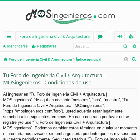
Foro de Ingenieria Civil & Arquitectura
Busca
B
nl
or
de
eg
Identificarse
Registrarse
ac
os
nt
ist
B
Foro de Ingenieria Civil & Arquitectura
Índice principal
es
ifi
ra
u
s
Tu Foro de Ingenieria Civil + Arquitectura |
rá
ca
rs
c
MOSingenieros - Condiciones de uso
pi
rs
e
a
d
e
r
Al ingresar en “Tu Foro de Ingenieria Civil + Arquitectura |
MOSingenieros” (de aquí en adelante “nosotros”, “nos”, “nuestro”, “Tu
os
Foro de Ingenieria Civil + Arquitectura | MOSingenieros”,
“https://mosingenieros.com/foro”), usted acuerda estar legalmente
sometido a los siguientes términos. En caso contrario por favor no se
registre y/o use “Tu Foro de Ingenieria Civil + Arquitectura |
MOSingenieros”. Podemos cambiar estos términos en cualquier momento
e intentaríamos avisarle, sin embargo sería prudente que los revisase por
su cuenta periódicamente. Seguir registrado a “Tu Foro de Ingenieria Civil