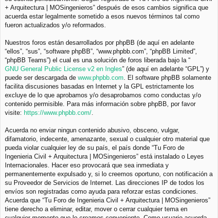
+ Arquitectura | MOSingenieros” después de esos cambios significa que
acuerda estar legalmente sometido a esos nuevos términos tal como
fueron actualizados y/o reformados.
Nuestros foros están desarrollados por phpBB (de aquí en adelante
“ellos”, “sus”, “software phpBB”, “www.phpbb.com”, “phpBB Limited”,
“phpBB Teams”) el cual es una solución de foros liberada bajo la “
GNU General Public License v2 en Ingles
” (de aquí en adelante “GPL”) y
puede ser descargada de
www.phpbb.com
. El software phpBB solamente
facilita discusiones basadas en Internet y la GPL estrictamente los
excluye de lo que aprobamos y/o desaprobamos como conductas y/o
contenido permisible. Para más información sobre phpBB, por favor
visite:
https://www.phpbb.com/
.
Acuerda no enviar ningun contenido abusivo, obsceno, vulgar,
difamatorio, indecente, amenazante, sexual o cualquier otro material que
pueda violar cualquier ley de su país, el país donde “Tu Foro de
Ingenieria Civil + Arquitectura | MOSingenieros” está instalado o Leyes
Internacionales. Hacer eso provocará que sea inmediata y
permanentemente expulsado y, si lo creemos oportuno, con notificación a
su Proveedor de Servicios de Internet. Las direcciones IP de todos los
envíos son registradas como ayuda para reforzar estas condiciones.
Acuerda que “Tu Foro de Ingenieria Civil + Arquitectura | MOSingenieros”
tiene derecho a eliminar, editar, mover o cerrar cualquier tema en
cualquier momento que lo creamos conveniente. Como usuario acuerda