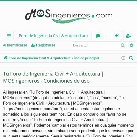
Foro de Ingenieria Civil & Arquitectura
Busca
B
nl
or
de
eg
Identificarse
Registrarse
ac
os
nt
ist
B
Foro de Ingenieria Civil & Arquitectura
Índice principal
es
ifi
ra
u
s
Tu Foro de Ingenieria Civil + Arquitectura |
rá
ca
rs
c
MOSingenieros - Condiciones de uso
pi
rs
e
a
d
e
r
Al ingresar en “Tu Foro de Ingenieria Civil + Arquitectura |
MOSingenieros” (de aquí en adelante “nosotros”, “nos”, “nuestro”, “Tu
os
Foro de Ingenieria Civil + Arquitectura | MOSingenieros”,
“https://mosingenieros.com/foro”), usted acuerda estar legalmente
sometido a los siguientes términos. En caso contrario por favor no se
registre y/o use “Tu Foro de Ingenieria Civil + Arquitectura |
MOSingenieros”. Podemos cambiar estos términos en cualquier momento
e intentaríamos avisarle, sin embargo sería prudente que los revisase por
su cuenta periódicamente. Seguir registrado a “Tu Foro de Ingenieria Civil