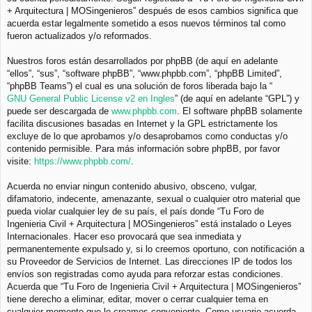
+ Arquitectura | MOSingenieros” después de esos cambios significa que
acuerda estar legalmente sometido a esos nuevos términos tal como
fueron actualizados y/o reformados.
Nuestros foros están desarrollados por phpBB (de aquí en adelante
“ellos”, “sus”, “software phpBB”, “www.phpbb.com”, “phpBB Limited”,
“phpBB Teams”) el cual es una solución de foros liberada bajo la “
GNU General Public License v2 en Ingles
” (de aquí en adelante “GPL”) y
puede ser descargada de
www.phpbb.com
. El software phpBB solamente
facilita discusiones basadas en Internet y la GPL estrictamente los
excluye de lo que aprobamos y/o desaprobamos como conductas y/o
contenido permisible. Para más información sobre phpBB, por favor
visite:
https://www.phpbb.com/
.
Acuerda no enviar ningun contenido abusivo, obsceno, vulgar,
difamatorio, indecente, amenazante, sexual o cualquier otro material que
pueda violar cualquier ley de su país, el país donde “Tu Foro de
Ingenieria Civil + Arquitectura | MOSingenieros” está instalado o Leyes
Internacionales. Hacer eso provocará que sea inmediata y
permanentemente expulsado y, si lo creemos oportuno, con notificación a
su Proveedor de Servicios de Internet. Las direcciones IP de todos los
envíos son registradas como ayuda para reforzar estas condiciones.
Acuerda que “Tu Foro de Ingenieria Civil + Arquitectura | MOSingenieros”
tiene derecho a eliminar, editar, mover o cerrar cualquier tema en
cualquier momento que lo creamos conveniente. Como usuario acuerda