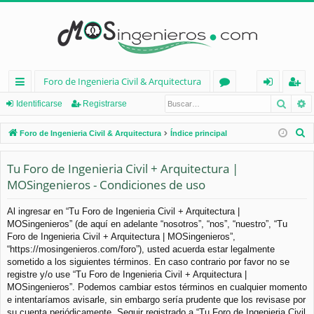
Foro de Ingenieria Civil & Arquitectura
Busca
B
nl
or
de
eg
Identificarse
Registrarse
ac
os
nt
ist
B
Foro de Ingenieria Civil & Arquitectura
Índice principal
es
ifi
ra
u
s
Tu Foro de Ingenieria Civil + Arquitectura |
rá
ca
rs
c
MOSingenieros - Condiciones de uso
pi
rs
e
a
d
e
r
Al ingresar en “Tu Foro de Ingenieria Civil + Arquitectura |
MOSingenieros” (de aquí en adelante “nosotros”, “nos”, “nuestro”, “Tu
os
Foro de Ingenieria Civil + Arquitectura | MOSingenieros”,
“https://mosingenieros.com/foro”), usted acuerda estar legalmente
sometido a los siguientes términos. En caso contrario por favor no se
registre y/o use “Tu Foro de Ingenieria Civil + Arquitectura |
MOSingenieros”. Podemos cambiar estos términos en cualquier momento
e intentaríamos avisarle, sin embargo sería prudente que los revisase por
su cuenta periódicamente. Seguir registrado a “Tu Foro de Ingenieria Civil