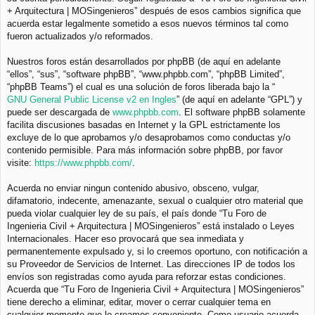
+ Arquitectura | MOSingenieros” después de esos cambios significa que
acuerda estar legalmente sometido a esos nuevos términos tal como
fueron actualizados y/o reformados.
Nuestros foros están desarrollados por phpBB (de aquí en adelante
“ellos”, “sus”, “software phpBB”, “www.phpbb.com”, “phpBB Limited”,
“phpBB Teams”) el cual es una solución de foros liberada bajo la “
GNU General Public License v2 en Ingles
” (de aquí en adelante “GPL”) y
puede ser descargada de
www.phpbb.com
. El software phpBB solamente
facilita discusiones basadas en Internet y la GPL estrictamente los
excluye de lo que aprobamos y/o desaprobamos como conductas y/o
contenido permisible. Para más información sobre phpBB, por favor
visite:
https://www.phpbb.com/
.
Acuerda no enviar ningun contenido abusivo, obsceno, vulgar,
difamatorio, indecente, amenazante, sexual o cualquier otro material que
pueda violar cualquier ley de su país, el país donde “Tu Foro de
Ingenieria Civil + Arquitectura | MOSingenieros” está instalado o Leyes
Internacionales. Hacer eso provocará que sea inmediata y
permanentemente expulsado y, si lo creemos oportuno, con notificación a
su Proveedor de Servicios de Internet. Las direcciones IP de todos los
envíos son registradas como ayuda para reforzar estas condiciones.
Acuerda que “Tu Foro de Ingenieria Civil + Arquitectura | MOSingenieros”
tiene derecho a eliminar, editar, mover o cerrar cualquier tema en
cualquier momento que lo creamos conveniente. Como usuario acuerda